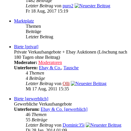
1482
Beiträge
Letzter Beitrag
von
puro2
Fr 18 Aug, 2017 15:19
Marktplatz
Themen
Beiträge
Letzter Beitrag
Biete [privat]
Private Verkaufsangebote + Ebay Auktionen (Löschung nach
180 Tagen ohne Beitrag)
Moderator:
Moderatoren
Unterforen:
Ebay & Co.
,
Tausche
4
Themen
4
Beiträge
Letzter Beitrag
von
Olli
Mi 17 Aug, 2011 15:35
Biete [gewerblich]
Gewerbliche Verkaufsangebote
Unterforum:
Ebay & Co. [gewerblich]
46
Themen
55
Beiträge
Letzter Beitrag
von
Dominic35i
Di 28 Jan, 2014 01:09