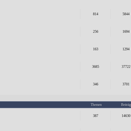
814
5844
256
1694
163
1294
3685
37722
346
3701
Themen
Beiträg
387
14630