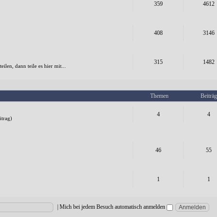
359
4612
408
3146
315
1482
en, dann teile es hier mit...
Themen
Beiträg
4
4
trag)
46
55
1
1
|
Mich bei jedem Besuch automatisch anmelden