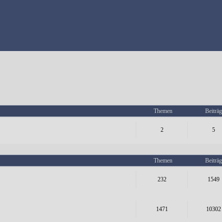
Themen
Beiträg
2
5
Themen
Beiträg
232
1549
1471
10302