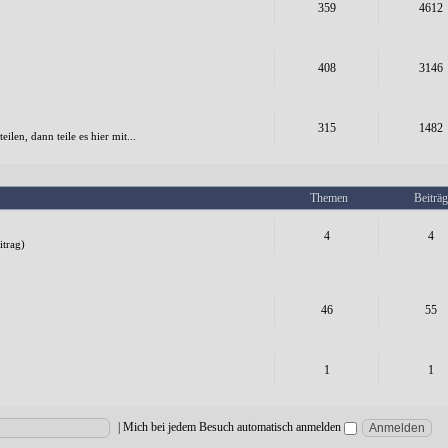
359
4612
408
3146
315
1482
en, dann teile es hier mit...
Themen
Beiträg
4
4
trag)
46
55
1
1
|
Mich bei jedem Besuch automatisch anmelden