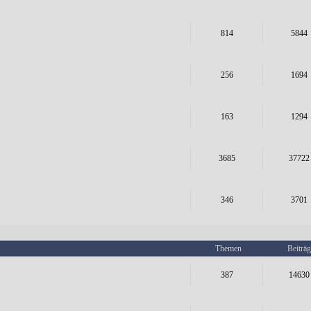
814
5844
256
1694
163
1294
3685
37722
346
3701
Themen
Beiträg
387
14630