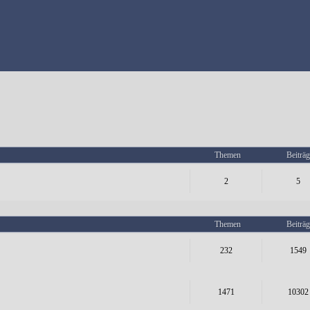
Themen
Beiträg
2
5
Themen
Beiträg
232
1549
1471
10302