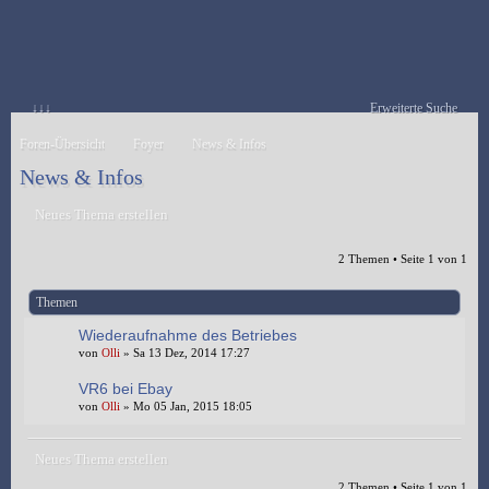
↓↓↓
Erweiterte Suche
Foren-Übersicht
Foyer
News & Infos
News & Infos
Neues Thema erstellen
2 Themen • Seite
1
von
1
Themen
Wiederaufnahme des Betriebes
von
Olli
» Sa 13 Dez, 2014 17:27
VR6 bei Ebay
von
Olli
» Mo 05 Jan, 2015 18:05
Neues Thema erstellen
2 Themen • Seite
1
von
1