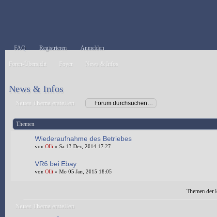
FAQ
Registrieren
Anmelden
Foren-Übersicht
Foyer
News & Infos
News & Infos
Neues Thema erstellen
Themen
Wiederaufnahme des Betriebes
von
Olli
» Sa 13 Dez, 2014 17:27
VR6 bei Ebay
von
Olli
» Mo 05 Jan, 2015 18:05
Themen der le
Neues Thema erstellen