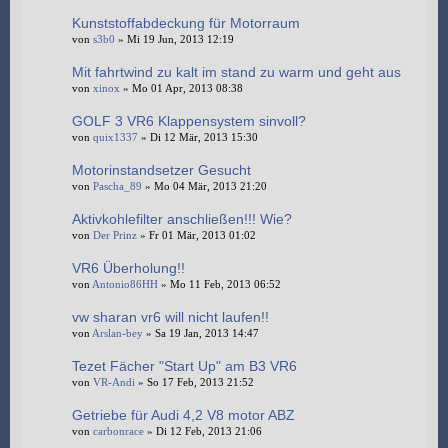
Kunststoffabdeckung für Motorraum
von
s3b0
» Mi 19 Jun, 2013 12:19
Mit fahrtwind zu kalt im stand zu warm und geht aus
von
xinox
» Mo 01 Apr, 2013 08:38
GOLF 3 VR6 Klappensystem sinvoll?
von
quix1337
» Di 12 Mär, 2013 15:30
Motorinstandsetzer Gesucht
von
Pascha_89
» Mo 04 Mär, 2013 21:20
Aktivkohlefilter anschließen!!! Wie?
von
Der Prinz
» Fr 01 Mär, 2013 01:02
VR6 Überholung!!
von
Antonio86HH
» Mo 11 Feb, 2013 06:52
vw sharan vr6 will nicht laufen!!
von
Arslan-bey
» Sa 19 Jan, 2013 14:47
Tezet Fächer "Start Up" am B3 VR6
von
VR-Andi
» So 17 Feb, 2013 21:52
Getriebe für Audi 4,2 V8 motor ABZ
von
carbonrace
» Di 12 Feb, 2013 21:06