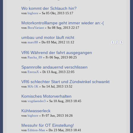
Wo kommt der Schlauch hin?
von
bigbore
» Sa 05 Okt, 2013 15:17
Motorkontrolllampe geht immer wieder an:-(
von
BoraVariant
» So 08 Sep, 2013 22:17
umbau und motor läuft nicht
von
marc88
» Do 03 Mai, 2012 11:12
1
2
3
VR6 Während der fahrt ausgegangen
von
Pascha_89
» Fr 06 Sep, 2013 00:25
Spannrolle andauernd verschlissen
von
EternaX
» Di 13 Aug, 2013 22:05
VR6 schlechter Start und Zündwinkel schwankt
von
MA-1K
» So 14 Jul, 2013 13:52
Komisches Motorverhalten
von
vogtlaender3
» Sa 10 Aug, 2013 18:45
Kühlwasserleck
von
bigbore
» Fr 07 Jun, 2013 16:26
Messuhr für OT Einstellung!
von
Edition-Man
» Do 23 Mai, 2013 18:41