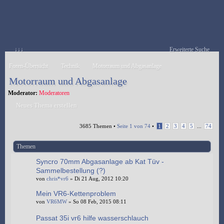
↓↓↓
Erweiterte Suche
Foren-Übersicht
Technik
Motorraum und Abgasanlage
Motorraum und Abgasanlage
Moderator:
Moderatoren
Neues Thema erstellen
3685 Themen •
Seite
1
von
74
•
1
2
3
4
5
...
74
Themen
Syncro 70mm Abgasanlage ab Kat Tüv -
Sammelbestellung (?)
von
chris*vr6
» Di 21 Aug, 2012 10:20
Mein VR6-Kettenproblem
von
VR6MW
» So 08 Feb, 2015 08:11
Passat 35i vr6 hilfe wasserschlauch