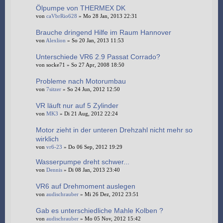
Ölpumpe von THERMEX DK
von
caVbrRio628
» Mo 28 Jan, 2013 22:31
Brauche dringend Hilfe im Raum Hannover
von
Alexlion
» So 20 Jan, 2013 11:53
Unterschiede VR6 2.9 Passat Corrado?
von socke71 » So 27 Apr, 2008 18:50
Probleme nach Motorumbau
von
7sitzer
» So 24 Jun, 2012 12:50
VR läuft nur auf 5 Zylinder
von
MK3
» Di 21 Aug, 2012 22:24
Motor zieht in der unteren Drehzahl nicht mehr so
wirklich
von
vr6-23
» Do 06 Sep, 2012 19:29
Wasserpumpe dreht schwer...
von
Dennis
» Di 08 Jan, 2013 23:40
VR6 auf Drehmoment auslegen
von
audischrauber
» Mi 26 Dez, 2012 23:51
Gab es unterschiedliche Mahle Kolben ?
von
audischrauber
» Mo 05 Nov, 2012 15:42