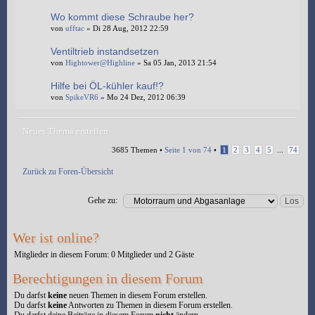
Wo kommt diese Schraube her?
von
ufftac
» Di 28 Aug, 2012 22:59
Ventiltrieb instandsetzen
von
Hightower@Highline
» Sa 05 Jan, 2013 21:54
Hilfe bei ÖL-kühler kauf!?
von
SpikeVR6
» Mo 24 Dez, 2012 06:39
Neues Thema erstellen
3685 Themen •
Seite
1
von
74
•
1
2
3
4
5
...
74
Zurück zu Foren-Übersicht
Gehe zu:
Wer ist online?
Mitglieder in diesem Forum: 0 Mitglieder und 2 Gäste
Berechtigungen in diesem Forum
Du darfst
keine
neuen Themen in diesem Forum erstellen.
Du darfst
keine
Antworten zu Themen in diesem Forum erstellen.