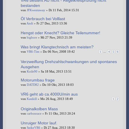
VR6 besteht AU nicht - Regelkreisprüfung nicht
bestanden
von
JFKwentaway
» Di 11 Feb, 2014 15:31
Öl Verbrauch bei Volllast
von
Andi
» Fr 27 Dez, 2013 13:36
Hengst oder Knecht? Gleiche Teilenummer!
von
bigbore
» Mi 27 Nov, 2013 21:39
Was bringt Klangtechnisch am meisten?
von
VR6-Tim
» Do 06 Nov, 2008 19:42
1
...
4
5
6
Verzweiflung Drehzahlschwankungen und spontanes
Ausgehen
von
Koile90
» Sa 18 Mai, 2013 13:51
Motorumbau frage
von
DATD82
» Do 10 Okt, 2013 18:03
VR6 geht ab ca.4000U/min aus
von
Kasikill
» Mo 26 Aug, 2013 18:49
1
2
Originalkolben Mass
von
carbonrace
» Fr 11 Okt, 2013 20:24
Unruiger Motor lauf.
von
SpikeVR6
» Di 27 Aug, 2013 18:30