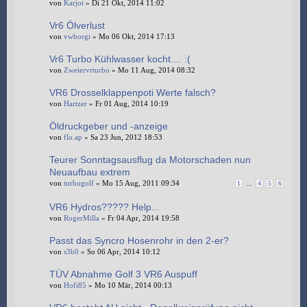
von
Karjot
» Di 21 Okt, 2014 11:02
Vr6 Ölverlust
von
vwborgi
» Mo 06 Okt, 2014 17:13
Vr6 Turbo Kühlwasser kocht.... :(
von
Zweiervrturbo
» Mo 11 Aug, 2014 08:32
VR6 Drosselklappenpoti Werte falsch?
von
Hartzer
» Fr 01 Aug, 2014 10:19
Öldruckgeber und -anzeige
von
flo.ap
» Sa 23 Jun, 2012 18:53
Teurer Sonntagsausflug da Motorschaden nun
Neuaufbau extrem
von
turbogolf
» Mo 15 Aug, 2011 09:34
1
...
4
5
6
VR6 Hydros????? Help...
von
RogerMilla
» Fr 04 Apr, 2014 19:58
Passt das Syncro Hosenrohr in den 2-er?
von
s3b0
» So 06 Apr, 2014 10:12
TÜV Abnahme Golf 3 VR6 Auspuff
von
Hofi85
» Mo 10 Mär, 2014 00:13