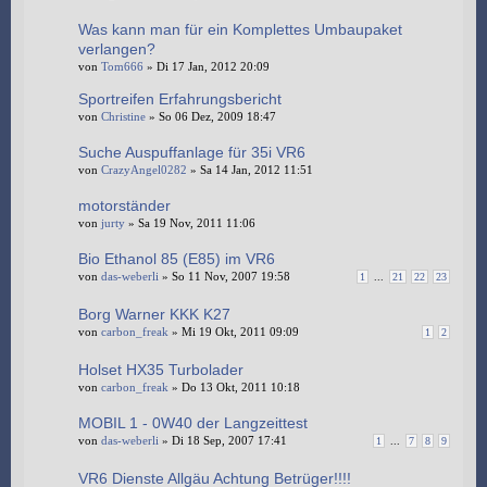
Was kann man für ein Komplettes Umbaupaket
verlangen?
von
Tom666
» Di 17 Jan, 2012 20:09
Sportreifen Erfahrungsbericht
von
Christine
» So 06 Dez, 2009 18:47
Suche Auspuffanlage für 35i VR6
von
CrazyAngel0282
» Sa 14 Jan, 2012 11:51
motorständer
von
jurty
» Sa 19 Nov, 2011 11:06
Bio Ethanol 85 (E85) im VR6
von
das-weberli
» So 11 Nov, 2007 19:58
1
...
21
22
23
Borg Warner KKK K27
von
carbon_freak
» Mi 19 Okt, 2011 09:09
1
2
Holset HX35 Turbolader
von
carbon_freak
» Do 13 Okt, 2011 10:18
MOBIL 1 - 0W40 der Langzeittest
von
das-weberli
» Di 18 Sep, 2007 17:41
1
...
7
8
9
VR6 Dienste Allgäu Achtung Betrüger!!!!