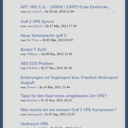
ABT VR6 3,1L - 169KW / 230PS Erste Eindrücke...
von
das-weberli
» Sa 24 Jul, 2010 21:04
1
2
3
4
5
Golf 3 VR6 Syncro
von
vauer6profi
» Di 27 Mär, 2012 17:10
Neue Scheinwerfer golf 3
von
Der Prinz
» Di 05 Mär, 2013 01:07
Borbet T 9x16
von
VR6muc
» Sa 08 Dez, 2012 12:16
ABS EDS Problem
von
VR Hele
» Di 27 Nov, 2012 01:16
Erfahrungen mit Supersport bzw. Friedrich Motorsport
Auspuff
von
Toretto
» Sa 14 Mai, 2011 21:44
Tipps für den Kauf eines umgebauten 2er VR6?
von
Alexlion
» Fr 23 Nov, 2012 20:15
Was mache ich mit meinem Golf 3 VR6 Kompressor?
von
fashiongolf
» Fr 07 Sep, 2012 13:57
Verbrauch VR6