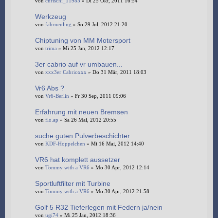
von
chrischi_11985
» Di 25 Okt, 2011 16:54
Werkzeug
von
fahrneuling
» So 29 Jul, 2012 21:20
Chiptuning von MM Motersport
von
trima
» Mi 25 Jan, 2012 12:17
3er cabrio auf vr umbauen...
von
xxx3er Cabrioxxx
» Do 31 Mär, 2011 18:03
Vr6 Abs ?
von
Vr6-Berlin
» Fr 30 Sep, 2011 09:06
Erfahrung mit neuen Bremsen
von
flo.ap
» Sa 26 Mai, 2012 20:55
suche guten Pulverbeschichter
von
KDF-Hoppelchen
» Mi 16 Mai, 2012 14:40
VR6 hat komplett aussetzer
von
Tommy with a VR6
» Mo 30 Apr, 2012 12:14
Sportluftfilter mit Turbine
von
Tommy with a VR6
» Mo 30 Apr, 2012 21:58
Golf 5 R32 Tieferlegen mit Federn ja/nein
von
ugi74
» Mi 25 Jan, 2012 18:36