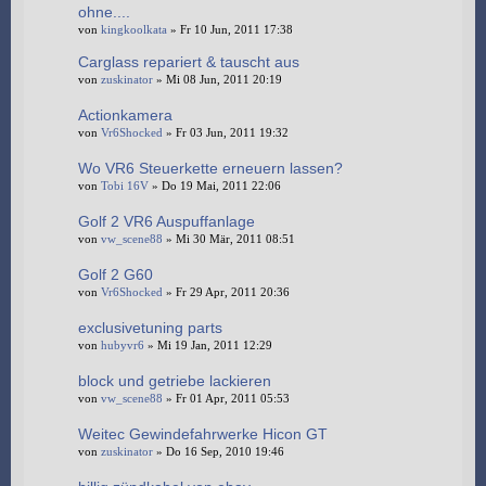
ohne....
von
kingkoolkata
» Fr 10 Jun, 2011 17:38
Carglass repariert & tauscht aus
von
zuskinator
» Mi 08 Jun, 2011 20:19
Actionkamera
von
Vr6Shocked
» Fr 03 Jun, 2011 19:32
Wo VR6 Steuerkette erneuern lassen?
von
Tobi 16V
» Do 19 Mai, 2011 22:06
Golf 2 VR6 Auspuffanlage
von
vw_scene88
» Mi 30 Mär, 2011 08:51
Golf 2 G60
von
Vr6Shocked
» Fr 29 Apr, 2011 20:36
exclusivetuning parts
von
hubyvr6
» Mi 19 Jan, 2011 12:29
block und getriebe lackieren
von
vw_scene88
» Fr 01 Apr, 2011 05:53
Weitec Gewindefahrwerke Hicon GT
von
zuskinator
» Do 16 Sep, 2010 19:46