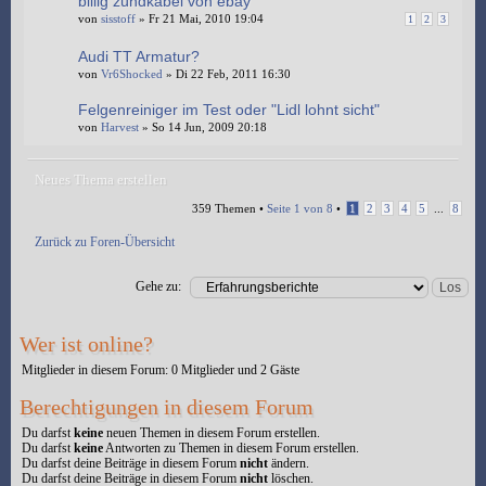
billig zündkabel von ebay
von
sisstoff
» Fr 21 Mai, 2010 19:04
1
2
3
Audi TT Armatur?
von
Vr6Shocked
» Di 22 Feb, 2011 16:30
Felgenreiniger im Test oder "Lidl lohnt sicht"
von
Harvest
» So 14 Jun, 2009 20:18
Neues Thema erstellen
359 Themen •
Seite
1
von
8
•
1
2
3
4
5
...
8
Zurück zu Foren-Übersicht
Gehe zu:
Wer ist online?
Mitglieder in diesem Forum: 0 Mitglieder und 2 Gäste
Berechtigungen in diesem Forum
Du darfst
keine
neuen Themen in diesem Forum erstellen.
Du darfst
keine
Antworten zu Themen in diesem Forum erstellen.
Du darfst deine Beiträge in diesem Forum
nicht
ändern.
Du darfst deine Beiträge in diesem Forum
nicht
löschen.