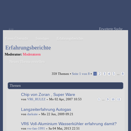
↓↓↓
Erweiterte Suche
Foren-Übersicht
Sonstiges
Erfahrungsberichte
Erfahrungsberichte
Moderator:
Moderatoren
Neues Thema erstellen
359 Themen •
Seite
1
von
8
•
1
2
3
4
5
...
8
Themen
Chip von Zoran , Super Ware
von
VR6_RULEZ
» Mo 02 Apr, 2007 10:53
1
...
9
10
11
Langzeiterfahrung Autogas
von
darksite
» Mo 22 Jun, 2009 09:21
VR6 Voll-Aluminium Wasserkühler erfahrung damit?
von
vw-fan-1991
» Sa 04 Mai, 2013 22:51