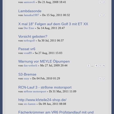
von
santosvr6
» Do 21 Aug, 2008 18:41
1
2
Lambdasonde
von
Jamaika1987
» Do 15 Sep, 2011 00:32
1
2
X mal 18" Felgen auf dem Golf 3 mit ET XX
von
Der Eine
» So 14 Aug, 2011 20:47
Vorsicht geboten?
von
turbogolf
» Sa 30 Jul, 2011 06:37
Passat vr6
von
voss89
» Sa 27 Aug, 2011 15:03
Warnung vor MEYLE Ölpumpen
von
das-weberli
» Mo 27 Jul, 2009 20:44
1
...
4
5
6
S3-Bremse
von
ozzy
» Do 04 Feb, 2010 01:29
1
2
RCN-Lauf 3 - str8one motorsport
von
str8one motorsport
» Di 31 Mai, 2011 11:09
http://www.kfzteile24-shop.de/
von
xtc-hamm
» Do 09 Jun, 2011 08:08
Fächerkrümmer am VR6 Prüfstandlauf mit und