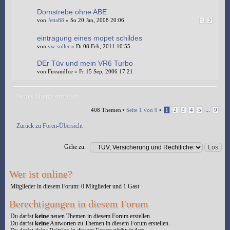
Domstrebe ohne ABE
von
Jetta88
» So 20 Jan, 2008 20:06
1
2
eintragung eines mopet schildes
von
vw-soller
» Di 08 Feb, 2011 10:55
DEr Tüv und mein VR6 Turbo
von FireandIce » Fr 15 Sep, 2006 17:21
Neues Thema erstellen
408 Themen •
Seite
1
von
9
•
1
2
3
4
5
...
9
Zurück zu Foren-Übersicht
Gehe zu:
Wer ist online?
Mitglieder in diesem Forum: 0 Mitglieder und 1 Gast
Berechtigungen in diesem Forum
Du darfst
keine
neuen Themen in diesem Forum erstellen.
Du darfst
keine
Antworten zu Themen in diesem Forum erstellen.