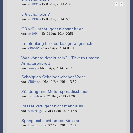
von
vr 1994
» Fr 06 Jun, 2014 22:51
1
2
vr6 schaltplan?
von
vr 1994
» Fr 06 Jun, 2014 22:51
G3 vr6 umbau geht nichtmehr an...
von
vr 1994
» So 01 Jun, 2014 20:51
Empfehlung für obd-lesegerät gesucht
von
VR6MW
» So 27 Apr, 2014 08:06
Was könnte defekt sein? - Tickern unterm
Armaturenbrett
von
Benny
» Mi 09 Apr, 2014 14:52
Schaltplan Scheibenwischer Vorne
von
VR6muc
» Mo 10 Feb, 2014 13:59
Zündung und Motor sporadisch aus
von
Fladimir
» So 29 Dez, 2013 21:26
Passat VR6 geht nicht mehr aus!
von
Butterkugel
» Mi 01 Jan, 2014 17:50
Springt schlecht an bei Kaltstart
von
Junemba
» Do 22 Aug, 2013 17:29