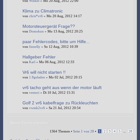
von
Winkel
» Mo 20 Aug, 2012 22:00
Klima zu Climatronic
von
chris*vr6
» Mo 20 Aug, 2012 14:17
Motorsteuergerät Frage??
von
Domokun
» Mo 13 Aug, 2012 20:25
paar Fehlercodes, bitte um Hilfe...
von
finnelly
» So 12 Aug, 2012 10:39
Hallgeber Fehler
von
Karl
» Mo 06 Aug, 2012 12:33
Vr6 will nicht starten !!
von
1.8geladen
» Mo 02 Jul, 2012 20:15
vr6 tacho geht aus wenn der motor läuft
von
ventori
» Di 10 Jul, 2012 15:31
Golf 2 vr6 kabelfrage zu Rückleuchten
von
vwmk2vr6
» Sa 21 Jul, 2012 20:54
Neues Thema erstellen
1364 Themen •
Seite
1
von
28
•
1
2
3
4
5
...
28