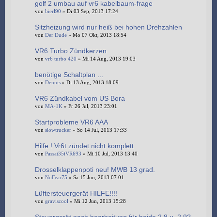
golf 2 umbau auf vr6 kabelbaum-frage
von
bierl90
» Di 03 Sep, 2013 17:24
Sitzheizung wird nur heiß bei hohen Drehzahlen
von
Der Dude
» Mo 07 Okt, 2013 18:54
VR6 Turbo Zündkerzen
von
vr6 turbo 420
» Mi 14 Aug, 2013 19:03
benötige Schaltplan ...
von
Dennis
» Di 13 Aug, 2013 18:09
VR6 Zündkabel vom US Bora
von
MA-1K
» Fr 26 Jul, 2013 23:01
Startprobleme VR6 AAA
von
slowtrucker
» So 14 Jul, 2013 17:33
Hilfe ! Vr6t zündet nicht komplett
von
Passat35iVR693
» Mi 10 Jul, 2013 13:40
Drosselklappenpoti neu! MWB 13 grad.
von
NoFear75
» Sa 15 Jun, 2013 07:01
Lüftersteuergerät HILFE!!!!
von
graviscool
» Mi 12 Jun, 2013 15:28