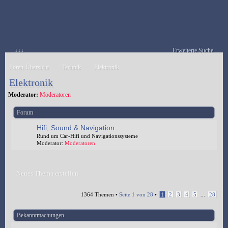
↓↓↓
Erweiterte Suche
Foren-Übersicht
Technik
Elektronik
Elektronik
Moderator:
Moderatoren
Forum
Hifi, Sound & Navigation
Rund um Car-Hifi und Navigationssysteme
Moderator:
Moderatoren
Neues Thema erstellen
1364 Themen •
Seite
1
von
28
•
1
2
3
4
5
...
28
Bekanntmachungen