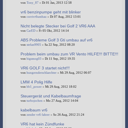
von
Tony_87
» Di 01 Jan, 2013 12:58
vr6 benzinpumpe geht mit blinker
von
corrivr6umbau
» Di 07 Aug, 2012 13:01
Nicht belegte Stecker bei Golf 2 VR6 AAA
von
CarED
» Fr 05 Okt, 2012 14:14
ABS Probleme Golf 3 Gti umbau auf vr6
von
stefan9905
» Sa 22 Sep, 2012 08:20
Problem beim umbau zum VR Vento HILFE!!! BITTE!!!
von
bigsmog03
» Di 11 Sep, 2012 19:35
VR6 GOLF 3 startet nicht!!!
von
hungernderschlaechter
» Mi 29 Aug, 2012 06:07
LMM 4 Polig Hilfe
von
bb1_power
» Mi 29 Aug, 2012 18:02
Steuergerät und Kabelbaumfrage
von
turbojochen
» Mo 27 Aug, 2012 14:04
kabelbaum vr6
von
zender vr6 fahrer
» So 26 Aug, 2012 21:24
VR6 hat kein Zündfunke