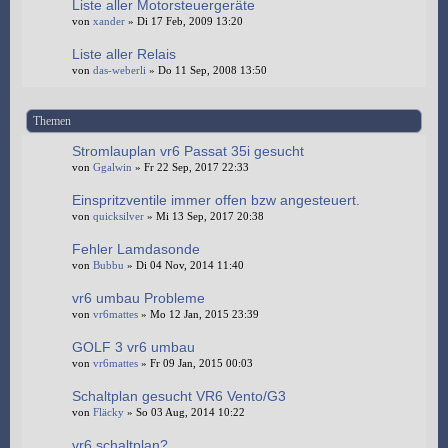
Liste aller Motorsteuergeräte
von
xander
» Di 17 Feb, 2009 13:20
Liste aller Relais
von
das-weberli
» Do 11 Sep, 2008 13:50
Themen
Stromlauplan vr6 Passat 35i gesucht
von
Ggalwin
» Fr 22 Sep, 2017 22:33
Einspritzventile immer offen bzw angesteuert.
von
quicksilver
» Mi 13 Sep, 2017 20:38
Fehler Lamdasonde
von
Bubbu
» Di 04 Nov, 2014 11:40
vr6 umbau Probleme
von
vr6mattes
» Mo 12 Jan, 2015 23:39
GOLF 3 vr6 umbau
von
vr6mattes
» Fr 09 Jan, 2015 00:03
Schaltplan gesucht VR6 Vento/G3
von
Fläcky
» So 03 Aug, 2014 10:22
vr6 schaltplan?