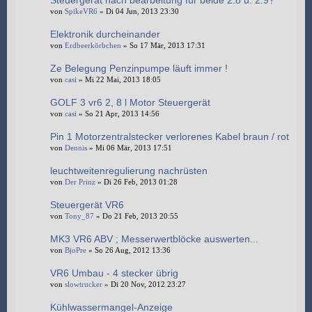
Steuergerät nach bearbeitung für beide 2.8 u. 2.9?
von
SpikeVR6
» Di 04 Jun, 2013 23:30
Elektronik durcheinander
von
Erdbeerkörbchen
» So 17 Mär, 2013 17:31
Ze Belegung Penzinpumpe läuft immer !
von
casi
» Mi 22 Mai, 2013 18:05
GOLF 3 vr6 2, 8 l Motor Steuergerät
von
casi
» So 21 Apr, 2013 14:56
Pin 1 Motorzentralstecker verlorenes Kabel braun / rot
von
Dennis
» Mi 06 Mär, 2013 17:51
leuchtweitenregulierung nachrüsten
von
Der Prinz
» Di 26 Feb, 2013 01:28
Steuergerät VR6
von
Tony_87
» Do 21 Feb, 2013 20:55
MK3 VR6 ABV ; Messerwertblöcke auswerten...
von
BjoPre
» So 26 Aug, 2012 13:36
VR6 Umbau - 4 stecker übrig
von
slowtrucker
» Di 20 Nov, 2012 23:27
Kühlwassermangel-Anzeige