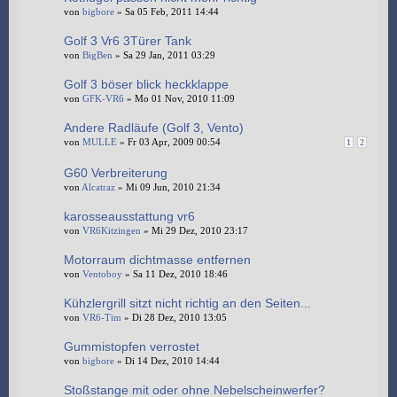
von
bigbore
» Sa 05 Feb, 2011 14:44
Golf 3 Vr6 3Türer Tank
von
BigBen
» Sa 29 Jan, 2011 03:29
Golf 3 böser blick heckklappe
von
GFK-VR6
» Mo 01 Nov, 2010 11:09
Andere Radläufe (Golf 3, Vento)
von
MULLE
» Fr 03 Apr, 2009 00:54
1
2
G60 Verbreiterung
von
Alcatraz
» Mi 09 Jun, 2010 21:34
karosseausstattung vr6
von
VR6Kitzingen
» Mi 29 Dez, 2010 23:17
Motorraum dichtmasse entfernen
von
Ventoboy
» Sa 11 Dez, 2010 18:46
Kühzlergrill sitzt nicht richtig an den Seiten...
von
VR6-Tim
» Di 28 Dez, 2010 13:05
Gummistopfen verrostet
von
bigbore
» Di 14 Dez, 2010 14:44
Stoßstange mit oder ohne Nebelscheinwerfer?