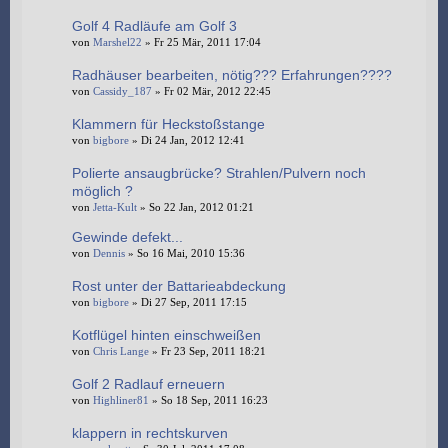
Golf 4 Radläufe am Golf 3
von
Marshel22
» Fr 25 Mär, 2011 17:04
Radhäuser bearbeiten, nötig??? Erfahrungen????
von
Cassidy_187
» Fr 02 Mär, 2012 22:45
Klammern für Heckstoßstange
von
bigbore
» Di 24 Jan, 2012 12:41
Polierte ansaugbrücke? Strahlen/Pulvern noch
möglich ?
von
Jetta-Kult
» So 22 Jan, 2012 01:21
Gewinde defekt...
von
Dennis
» So 16 Mai, 2010 15:36
Rost unter der Battarieabdeckung
von
bigbore
» Di 27 Sep, 2011 17:15
Kotflügel hinten einschweißen
von
Chris Lange
» Fr 23 Sep, 2011 18:21
Golf 2 Radlauf erneuern
von
Highliner81
» So 18 Sep, 2011 16:23
klappern in rechtskurven