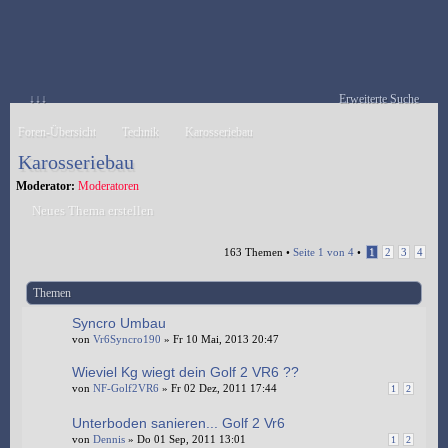
↓↓↓
Erweiterte Suche
Foren-Übersicht
Technik
Karosseriebau
Karosseriebau
Moderator:
Moderatoren
Neues Thema erstellen
163 Themen •
Seite
1
von
4
•
1
2
3
4
Themen
Syncro Umbau
von
Vr6Syncro190
» Fr 10 Mai, 2013 20:47
Wieviel Kg wiegt dein Golf 2 VR6 ??
von
NF-Golf2VR6
» Fr 02 Dez, 2011 17:44
1
2
Unterboden sanieren... Golf 2 Vr6
von
Dennis
» Do 01 Sep, 2011 13:01
1
2