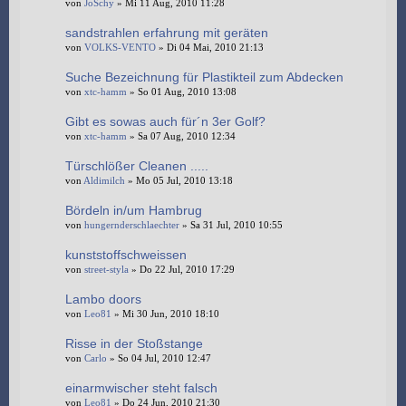
von
JoSchy
» Mi 11 Aug, 2010 11:28
sandstrahlen erfahrung mit geräten
von
VOLKS-VENTO
» Di 04 Mai, 2010 21:13
Suche Bezeichnung für Plastikteil zum Abdecken
von
xtc-hamm
» So 01 Aug, 2010 13:08
Gibt es sowas auch für´n 3er Golf?
von
xtc-hamm
» Sa 07 Aug, 2010 12:34
Türschlößer Cleanen .....
von
Aldimilch
» Mo 05 Jul, 2010 13:18
Bördeln in/um Hambrug
von
hungernderschlaechter
» Sa 31 Jul, 2010 10:55
kunststoffschweissen
von
street-styla
» Do 22 Jul, 2010 17:29
Lambo doors
von
Leo81
» Mi 30 Jun, 2010 18:10
Risse in der Stoßstange
von
Carlo
» So 04 Jul, 2010 12:47
einarmwischer steht falsch
von
Leo81
» Do 24 Jun, 2010 21:30