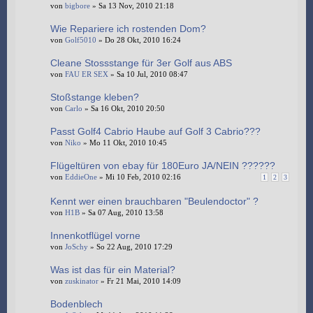
von
bigbore
» Sa 13 Nov, 2010 21:18
Wie Repariere ich rostenden Dom?
von
Golf5010
» Do 28 Okt, 2010 16:24
Cleane Stossstange für 3er Golf aus ABS
von
FAU ER SEX
» Sa 10 Jul, 2010 08:47
Stoßstange kleben?
von
Carlo
» Sa 16 Okt, 2010 20:50
Passt Golf4 Cabrio Haube auf Golf 3 Cabrio???
von
Niko
» Mo 11 Okt, 2010 10:45
Flügeltüren von ebay für 180Euro JA/NEIN ??????
von
EddieOne
» Mi 10 Feb, 2010 02:16
1
2
3
Kennt wer einen brauchbaren "Beulendoctor" ?
von
H1B
» Sa 07 Aug, 2010 13:58
Innenkotflügel vorne
von
JoSchy
» So 22 Aug, 2010 17:29
Was ist das für ein Material?
von
zuskinator
» Fr 21 Mai, 2010 14:09
Bodenblech