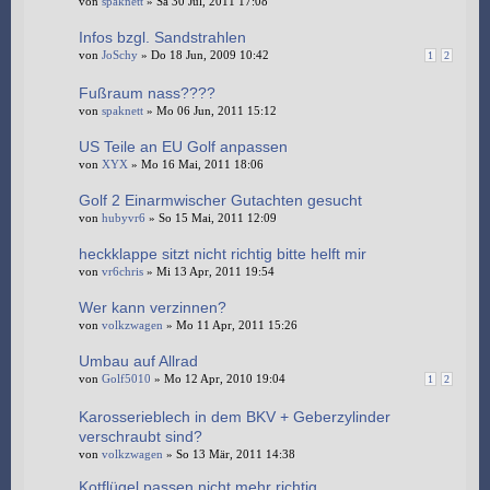
von
spaknett
» Sa 30 Jul, 2011 17:08
Infos bzgl. Sandstrahlen
von
JoSchy
» Do 18 Jun, 2009 10:42
1
2
Fußraum nass????
von
spaknett
» Mo 06 Jun, 2011 15:12
US Teile an EU Golf anpassen
von
XYX
» Mo 16 Mai, 2011 18:06
Golf 2 Einarmwischer Gutachten gesucht
von
hubyvr6
» So 15 Mai, 2011 12:09
heckklappe sitzt nicht richtig bitte helft mir
von
vr6chris
» Mi 13 Apr, 2011 19:54
Wer kann verzinnen?
von
volkzwagen
» Mo 11 Apr, 2011 15:26
Umbau auf Allrad
von
Golf5010
» Mo 12 Apr, 2010 19:04
1
2
Karosserieblech in dem BKV + Geberzylinder
verschraubt sind?
von
volkzwagen
» So 13 Mär, 2011 14:38
Kotflügel passen nicht mehr richtig