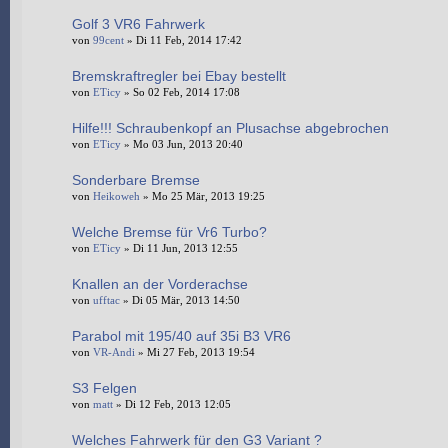
Golf 3 VR6 Fahrwerk
von
99cent
» Di 11 Feb, 2014 17:42
Bremskraftregler bei Ebay bestellt
von
ETicy
» So 02 Feb, 2014 17:08
Hilfe!!! Schraubenkopf an Plusachse abgebrochen
von
ETicy
» Mo 03 Jun, 2013 20:40
Sonderbare Bremse
von
Heikoweh
» Mo 25 Mär, 2013 19:25
Welche Bremse für Vr6 Turbo?
von
ETicy
» Di 11 Jun, 2013 12:55
Knallen an der Vorderachse
von
ufftac
» Di 05 Mär, 2013 14:50
Parabol mit 195/40 auf 35i B3 VR6
von
VR-Andi
» Mi 27 Feb, 2013 19:54
S3 Felgen
von
matt
» Di 12 Feb, 2013 12:05
Welches Fahrwerk für den G3 Variant ?