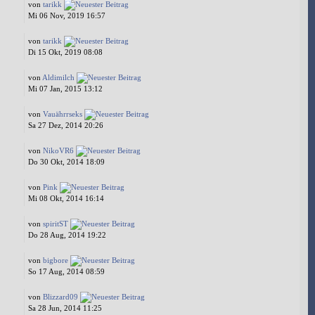
von
tarikk
Mi 06 Nov, 2019 16:57
von
tarikk
Di 15 Okt, 2019 08:08
von
Aldimilch
Mi 07 Jan, 2015 13:12
von
Vauährrseks
Sa 27 Dez, 2014 20:26
von
NikoVR6
Do 30 Okt, 2014 18:09
von
Pink
Mi 08 Okt, 2014 16:14
von
spiritST
Do 28 Aug, 2014 19:22
von
bigbore
So 17 Aug, 2014 08:59
von
Blizzard09
Sa 28 Jun, 2014 11:25