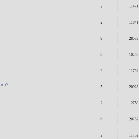
2
11471
2
11841
9
28573
0
10240
2
11754
ern?
5
20928
2
12758
6
20752
2
11732