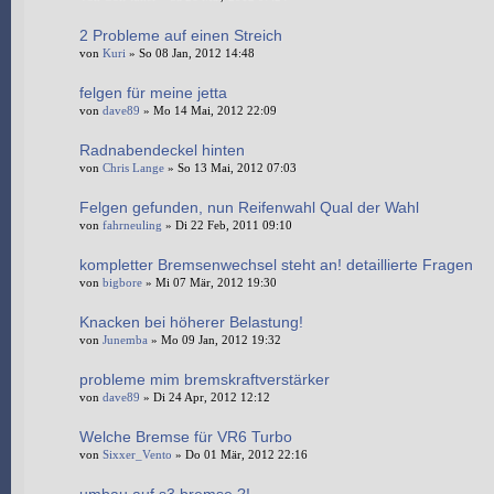
2 Probleme auf einen Streich
von
Kuri
» So 08 Jan, 2012 14:48
felgen für meine jetta
von
dave89
» Mo 14 Mai, 2012 22:09
Radnabendeckel hinten
von
Chris Lange
» So 13 Mai, 2012 07:03
Felgen gefunden, nun Reifenwahl Qual der Wahl
von
fahrneuling
» Di 22 Feb, 2011 09:10
kompletter Bremsenwechsel steht an! detaillierte Fragen
von
bigbore
» Mi 07 Mär, 2012 19:30
Knacken bei höherer Belastung!
von
Junemba
» Mo 09 Jan, 2012 19:32
probleme mim bremskraftverstärker
von
dave89
» Di 24 Apr, 2012 12:12
Welche Bremse für VR6 Turbo
von
Sixxer_Vento
» Do 01 Mär, 2012 22:16