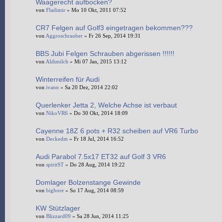
Waagerecht aufbocken?
von
Fladimir
» Mo 10 Okt, 2011 07:52
CR7 Felgen auf Golf3 eingetragen bekommen???
von
Aggroschrauber
» Fr 26 Sep, 2014 19:31
BBS Jubi Felgen Schrauben abgerissen !!!!!!
von
Aldimilch
» Mi 07 Jan, 2015 13:12
Winterreifen für Audi
von
ivann
» Sa 20 Dez, 2014 22:02
Querlenker Jetta 2, Welche Achse ist verbaut
von
NikoVR6
» Do 30 Okt, 2014 18:09
Cayenne 18Z 6 pots + R32 scheiben auf VR6 Turbo
von
Deckedm
» Fr 18 Jul, 2014 16:52
Audi Parabol 7.5x17 ET32 auf Golf 3 VR6
von
spiritST
» Do 28 Aug, 2014 19:22
Domlager Bolzenstange Gewinde
von
bigbore
» So 17 Aug, 2014 08:59
KW Stützlager
von
Blizzard09
» Sa 28 Jun, 2014 11:25