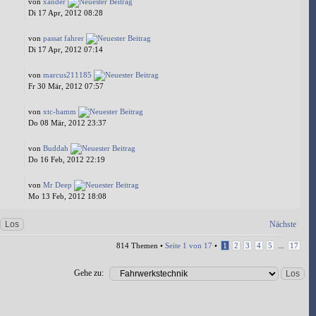
von
xander
Di 17 Apr, 2012 08:28
von
passat fahrer
Di 17 Apr, 2012 07:14
von
marcus211185
Fr 30 Mär, 2012 07:57
von
xtc-hamm
Do 08 Mär, 2012 23:37
von
Buddah
Do 16 Feb, 2012 22:19
von
Mr Deep
Mo 13 Feb, 2012 18:08
Nächste
814 Themen •
Seite
1
von
17
•
1
2
3
4
5
...
17
Gehe zu: