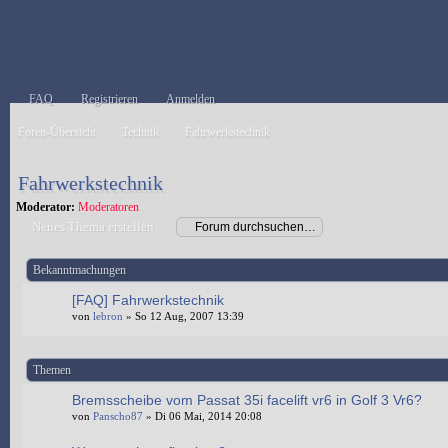
FAQ
Registrieren
Anmelden
Foren-Übersicht
Technik
Fahrwerkstechnik
Fahrwerkstechnik
Moderator:
Moderatoren
Neues Thema erstellen
Bekanntmachungen
[FAQ] Fahrwerkstechnik
von
lebron
» So 12 Aug, 2007 13:39
Themen
Bremsscheibe vom Passat 35i facelift vr6 in Golf 3 Vr6?
von
Panscho87
» Di 06 Mai, 2014 20:08