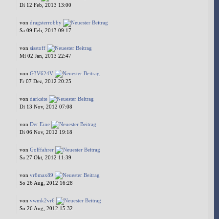
Di 12 Feb, 2013 13:00
von
dragsterrobby
Sa 09 Feb, 2013 09:17
von
sisstoff
Mi 02 Jan, 2013 22:47
von
G3V624V
Fr 07 Dez, 2012 20:25
von
darksite
Di 13 Nov, 2012 07:08
von
Der Eine
Di 06 Nov, 2012 19:18
von
Golffahrer
Sa 27 Okt, 2012 11:39
von
vr6max89
So 26 Aug, 2012 16:28
von
vwmk2vr6
So 26 Aug, 2012 15:32