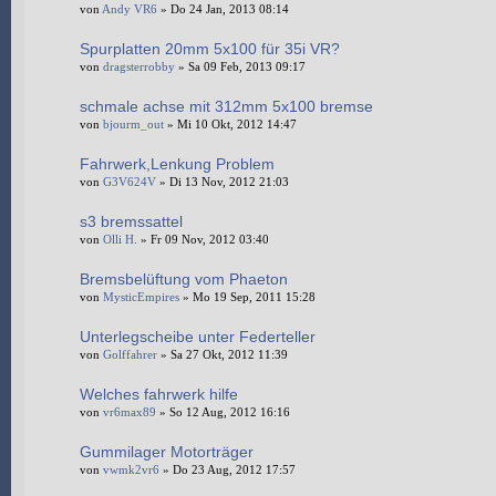
von
Andy VR6
» Do 24 Jan, 2013 08:14
Spurplatten 20mm 5x100 für 35i VR?
von
dragsterrobby
» Sa 09 Feb, 2013 09:17
schmale achse mit 312mm 5x100 bremse
von
bjourm_out
» Mi 10 Okt, 2012 14:47
Fahrwerk,Lenkung Problem
von
G3V624V
» Di 13 Nov, 2012 21:03
s3 bremssattel
von
Olli H.
» Fr 09 Nov, 2012 03:40
Bremsbelüftung vom Phaeton
von
MysticEmpires
» Mo 19 Sep, 2011 15:28
Unterlegscheibe unter Federteller
von
Golffahrer
» Sa 27 Okt, 2012 11:39
Welches fahrwerk hilfe
von
vr6max89
» So 12 Aug, 2012 16:16
Gummilager Motorträger
von
vwmk2vr6
» Do 23 Aug, 2012 17:57