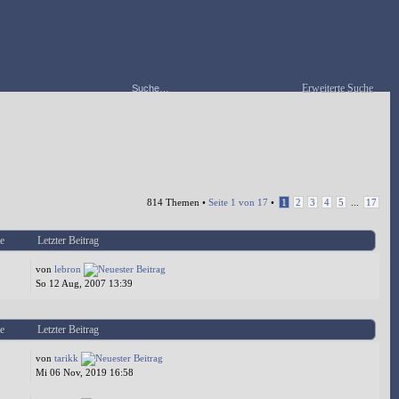
Erweiterte Suche
814 Themen •
Seite
1
von
17
•
1
2
3
4
5
...
17
e
Letzter Beitrag
von
lebron
So 12 Aug, 2007 13:39
e
Letzter Beitrag
von
tarikk
Mi 06 Nov, 2019 16:58