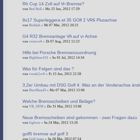
Rh Cup 14 Zoll auf Vr-Bremse?
von
Bed Bull
» Mo 25 Jun, 2012 17:29
8x17 Superleggera et 35 GOlf 2 VR6 Plusachse
von
Buddah
» Mi 07 Mär, 2012 20:21
G4 R32 Bremsanlage VA auf vr Achse
von
ventovr6
» Di 07 Aug, 2012 12:23
Hilfe bei Porsche Bremsenzuordnung
von
Highliner101
» So 01 Jul, 2012 14:34
Was für Felgen sind das ?
von
vwmk2vr6
» Fr 15 Jun, 2012 22:58
3,2er Umbau mit DSG Golf 4. Was an der Vorderachse änd
von
HerrMausD
» Mo 07 Mai, 2012 15:06
Welche Bremsscheiben und Beläge?
von
VR_OEM
» Do 31 Mai, 2012 13:06
Neue Bremsscheiben sind gekommen - zwei Fragen dazu
von
bigbore
» Sa 24 Mär, 2012 13:26
golf5 bremse auf golf 3
von
Golf tuner
» Sa 26 Mai, 2012 07:24