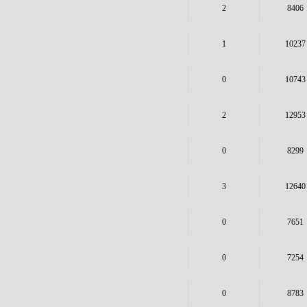
2
8406
1
10237
0
10743
2
12953
0
8299
3
12640
0
7651
0
7254
0
8783