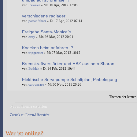
umbau auf s3 bremse ?!
von
Icewave
» Mo 16 Apr, 2012 17:03
verschiedene radlager
von
passat fahrer
» Di 17 Apr, 2012 07:14
Freigabe Santa-Monica´s
von
ozzy
» Mo 26 Mär, 2012 20:21
Knacken beim anfahren !?
von
tripgreater
» Mi 07 Mär, 2012 16:12
Bremskraftverstärker und HBZ aus nem Sharan
von
Buddah
» Di 14 Feb, 2012 10:44
Elektrische Servopumpe Schaltplan, Pinbelegung
von
carbonrace
» Mi 30 Nov, 2011 20:26
Themen der letzten
Neues Thema erstellen
Zurück zu Foren-Übersicht
Wer ist online?