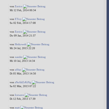
von
Enrico
Mi 12 Feb, 2014 00:34
von
ETicy
So 02 Feb, 2014 17:08
von
Enrico
Do 09 Jan, 2014 21:37
von
Heikoweh
Mi 24 Jul, 2013 22:20
von
xander
Mi 10 Jul, 2013 14:34
von
ufftac
Di 05 Mär, 2013 14:50
von
sNeAkErKiNg
Sa 02 Mär, 2013 07:22
von
Icewave
Di 12 Feb, 2013 17:39
von
matt