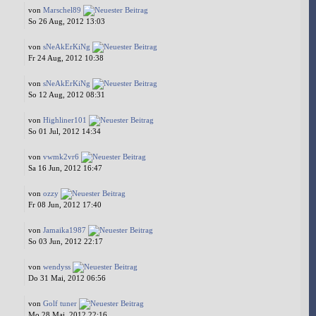
von
Marschel89
So 26 Aug, 2012 13:03
von
sNeAkErKiNg
Fr 24 Aug, 2012 10:38
von
sNeAkErKiNg
So 12 Aug, 2012 08:31
von
Highliner101
So 01 Jul, 2012 14:34
von
vwmk2vr6
Sa 16 Jun, 2012 16:47
von
ozzy
Fr 08 Jun, 2012 17:40
von
Jamaika1987
So 03 Jun, 2012 22:17
von
wendyss
Do 31 Mai, 2012 06:56
von
Golf tuner
Mo 28 Mai, 2012 22:16