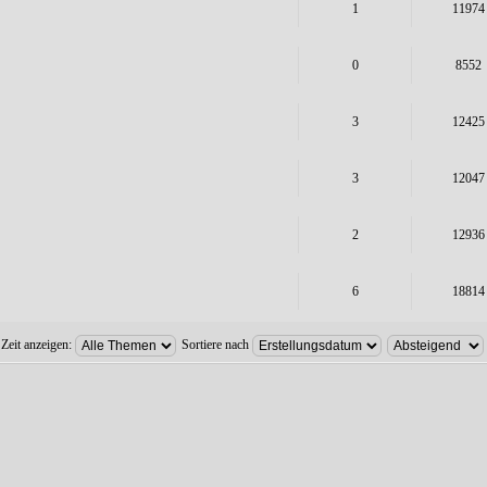
1
11974
0
8552
3
12425
3
12047
2
12936
6
18814
 Zeit anzeigen:
Sortiere nach