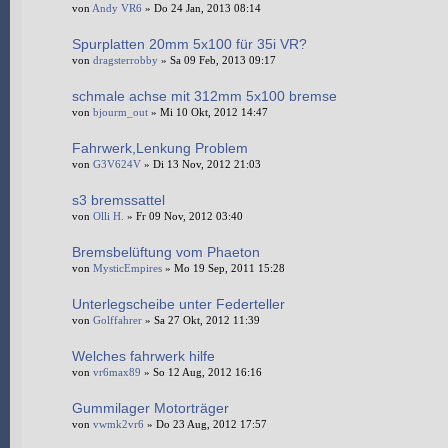
von
Andy VR6
» Do 24 Jan, 2013 08:14
Spurplatten 20mm 5x100 für 35i VR?
von
dragsterrobby
» Sa 09 Feb, 2013 09:17
schmale achse mit 312mm 5x100 bremse
von
bjourm_out
» Mi 10 Okt, 2012 14:47
Fahrwerk,Lenkung Problem
von
G3V624V
» Di 13 Nov, 2012 21:03
s3 bremssattel
von
Olli H.
» Fr 09 Nov, 2012 03:40
Bremsbelüftung vom Phaeton
von
MysticEmpires
» Mo 19 Sep, 2011 15:28
Unterlegscheibe unter Federteller
von
Golffahrer
» Sa 27 Okt, 2012 11:39
Welches fahrwerk hilfe
von
vr6max89
» So 12 Aug, 2012 16:16
Gummilager Motorträger
von
vwmk2vr6
» Do 23 Aug, 2012 17:57