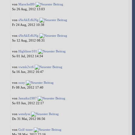
von
Marschel89
So 26 Aug, 2012 13:03
von
sNeAkErKiNg
Fr 24 Aug, 2012 10:38
von
sNeAkErKiNg
So 12 Aug, 2012 08:31
von
Highliner101
So 01 Jul, 2012 14:34
von
vwmk2vr6
Sa 16 Jun, 2012 16:47
von
ozzy
Fr 08 Jun, 2012 17:40
von
Jamaika1987
So 03 Jun, 2012 22:17
von
wendyss
Do 31 Mai, 2012 06:56
von
Golf tuner
Mo 28 Mai, 2012 22:16