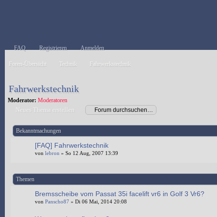
FAQ
Registrieren
Anmelden
Foren-Übersicht
Technik
Fahrwerkstechnik
Fahrwerkstechnik
Moderator:
Moderatoren
Neues Thema erstellen
Bekanntmachungen
[FAQ] Fahrwerkstechnik
von
lebron
» So 12 Aug, 2007 13:39
Themen
Bremsscheibe vom Passat 35i facelift vr6 in Golf 3 Vr6?
von
Panscho87
» Di 06 Mai, 2014 20:08