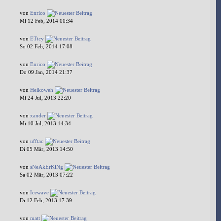
von
Enrico
Mi 12 Feb, 2014 00:34
von
ETicy
So 02 Feb, 2014 17:08
von
Enrico
Do 09 Jan, 2014 21:37
von
Heikoweh
Mi 24 Jul, 2013 22:20
von
xander
Mi 10 Jul, 2013 14:34
von
ufftac
Di 05 Mär, 2013 14:50
von
sNeAkErKiNg
Sa 02 Mär, 2013 07:22
von
Icewave
Di 12 Feb, 2013 17:39
von
matt