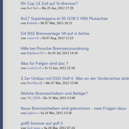
Rh Cup 14 Zoll auf Vr-Bremse?
von
Bed Bull
» Mo 25 Jun, 2012 17:29
8x17 Superleggera et 35 GOlf 2 VR6 Plusachse
von
Buddah
» Mi 07 Mär, 2012 20:21
G4 R32 Bremsanlage VA auf vr Achse
von
ventovr6
» Di 07 Aug, 2012 12:23
Hilfe bei Porsche Bremsenzuordnung
von
Highliner101
» So 01 Jul, 2012 14:34
Was für Felgen sind das ?
von
vwmk2vr6
» Fr 15 Jun, 2012 22:58
3,2er Umbau mit DSG Golf 4. Was an der Vorderachse änd
von
HerrMausD
» Mo 07 Mai, 2012 15:06
Welche Bremsscheiben und Beläge?
von
VR_OEM
» Do 31 Mai, 2012 13:06
Neue Bremsscheiben sind gekommen - zwei Fragen dazu
von
bigbore
» Sa 24 Mär, 2012 13:26
golf5 bremse auf golf 3
von
Golf tuner
» Sa 26 Mai, 2012 07:24