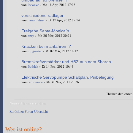
umbau auf s3 bremse ?!
von
Icewave
» Mo 16 Apr, 2012 17:03
verschiedene radlager
von
passat fahrer
» Di 17 Apr, 2012 07:14
Freigabe Santa-Monica´s
von
ozzy
» Mo 26 Mär, 2012 20:21
Knacken beim anfahren !?
von
tripgreater
» Mi 07 Mär, 2012 16:12
Bremskraftverstärker und HBZ aus nem Sharan
von
Buddah
» Di 14 Feb, 2012 10:44
Elektrische Servopumpe Schaltplan, Pinbelegung
von
carbonrace
» Mi 30 Nov, 2011 20:26
Themen der letzten
Neues Thema erstellen
Zurück zu Foren-Übersicht
Wer ist online?