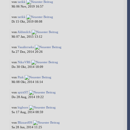
von
tarikk
Mi 06 Nov, 2019 16:57
von
tarikk
Di 15 Okt, 2019 08:08
von
Aldimilch
Mi 07 Jan, 2015 13:12
von
Vauährrseks
Sa 27 Dez, 2014 20:26
von
NikoVR6
Do 30 Okt, 2014 18:09
von
Pink
Mi 08 Okt, 2014 16:14
von
spiritST
Do 28 Aug, 2014 19:22
von
bigbore
So 17 Aug, 2014 08:59
von
Blizzard09
Sa 28 Jun, 2014 11:25