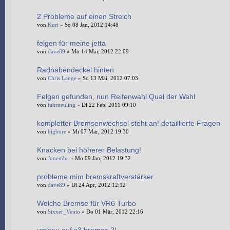
2 Probleme auf einen Streich
von
Kuri
» So 08 Jan, 2012 14:48
felgen für meine jetta
von
dave89
» Mo 14 Mai, 2012 22:09
Radnabendeckel hinten
von
Chris Lange
» So 13 Mai, 2012 07:03
Felgen gefunden, nun Reifenwahl Qual der Wahl
von
fahrneuling
» Di 22 Feb, 2011 09:10
kompletter Bremsenwechsel steht an! detaillierte Fragen
von
bigbore
» Mi 07 Mär, 2012 19:30
Knacken bei höherer Belastung!
von
Junemba
» Mo 09 Jan, 2012 19:32
probleme mim bremskraftverstärker
von
dave89
» Di 24 Apr, 2012 12:12
Welche Bremse für VR6 Turbo
von
Sixxer_Vento
» Do 01 Mär, 2012 22:16