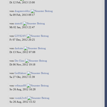
Di 12 Feb, 2013 13:00
von
dragsterrobby
Sa 09 Feb, 2013 09:17
von
sisstoff
Mi 02 Jan, 2013 22:47
von
G3V624V
Fr 07 Dez, 2012 20:25
von
darksite
Di 13 Nov, 2012 07:08
von
Der Eine
Di 06 Nov, 2012 19:18
von
Golffahrer
Sa 27 Okt, 2012 11:39
von
vr6max89
So 26 Aug, 2012 16:28
von
vwmk2vr6
So 26 Aug, 2012 15:32