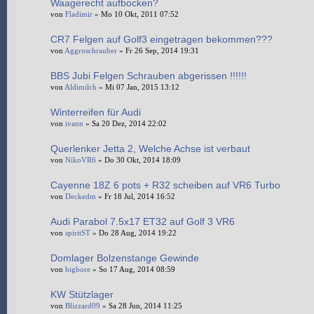
Waagerecht aufbocken?
von
Fladimir
» Mo 10 Okt, 2011 07:52
CR7 Felgen auf Golf3 eingetragen bekommen???
von
Aggroschrauber
» Fr 26 Sep, 2014 19:31
BBS Jubi Felgen Schrauben abgerissen !!!!!!
von
Aldimilch
» Mi 07 Jan, 2015 13:12
Winterreifen für Audi
von
ivann
» Sa 20 Dez, 2014 22:02
Querlenker Jetta 2, Welche Achse ist verbaut
von
NikoVR6
» Do 30 Okt, 2014 18:09
Cayenne 18Z 6 pots + R32 scheiben auf VR6 Turbo
von
Deckedm
» Fr 18 Jul, 2014 16:52
Audi Parabol 7.5x17 ET32 auf Golf 3 VR6
von
spiritST
» Do 28 Aug, 2014 19:22
Domlager Bolzenstange Gewinde
von
bigbore
» So 17 Aug, 2014 08:59
KW Stützlager
von
Blizzard09
» Sa 28 Jun, 2014 11:25