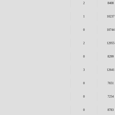
2
8408
1
10237
0
10744
2
12955
0
8299
3
12641
0
7651
0
7254
0
8783