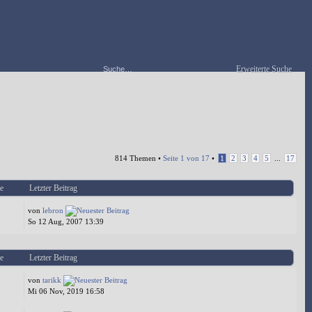
Erweiterte Suche
814 Themen •
Seite
1
von
17
•
1
2
3
4
5
...
17
e
Letzter Beitrag
von
lebron
So 12 Aug, 2007 13:39
e
Letzter Beitrag
von
tarikk
Mi 06 Nov, 2019 16:58