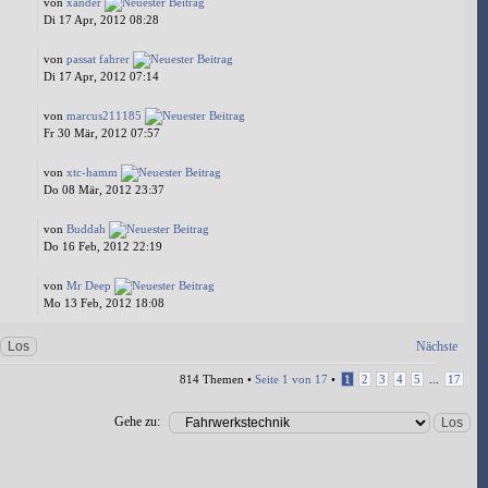
von
xander
Di 17 Apr, 2012 08:28
von
passat fahrer
Di 17 Apr, 2012 07:14
von
marcus211185
Fr 30 Mär, 2012 07:57
von
xtc-hamm
Do 08 Mär, 2012 23:37
von
Buddah
Do 16 Feb, 2012 22:19
von
Mr Deep
Mo 13 Feb, 2012 18:08
Nächste
814 Themen •
Seite
1
von
17
•
1
2
3
4
5
...
17
Gehe zu: