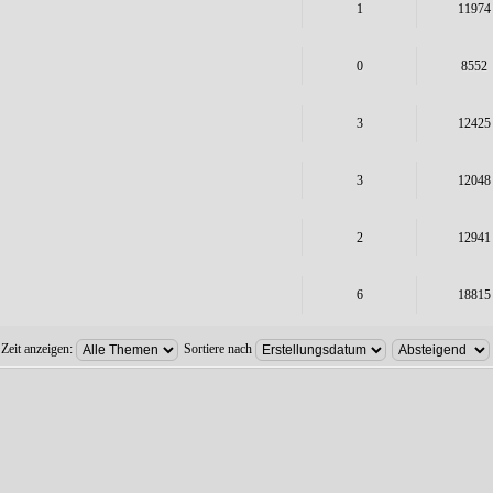
1
11974
0
8552
3
12425
3
12048
2
12941
6
18815
 Zeit anzeigen:
Sortiere nach