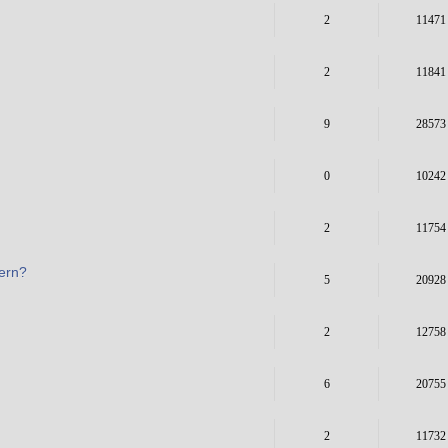
2
11471
2
11841
9
28573
0
10242
2
11754
ern?
5
20928
2
12758
6
20755
2
11732