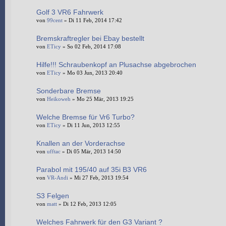
Golf 3 VR6 Fahrwerk
von
99cent
» Di 11 Feb, 2014 17:42
Bremskraftregler bei Ebay bestellt
von
ETicy
» So 02 Feb, 2014 17:08
Hilfe!!! Schraubenkopf an Plusachse abgebrochen
von
ETicy
» Mo 03 Jun, 2013 20:40
Sonderbare Bremse
von
Heikoweh
» Mo 25 Mär, 2013 19:25
Welche Bremse für Vr6 Turbo?
von
ETicy
» Di 11 Jun, 2013 12:55
Knallen an der Vorderachse
von
ufftac
» Di 05 Mär, 2013 14:50
Parabol mit 195/40 auf 35i B3 VR6
von
VR-Andi
» Mi 27 Feb, 2013 19:54
S3 Felgen
von
matt
» Di 12 Feb, 2013 12:05
Welches Fahrwerk für den G3 Variant ?