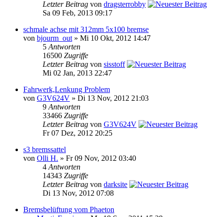
Letzter Beitrag
von
dragsterrobby
Sa 09 Feb, 2013 09:17
schmale achse mit 312mm 5x100 bremse
von
bjourm_out
» Mi 10 Okt, 2012 14:47
5
Antworten
16500
Zugriffe
Letzter Beitrag
von
sisstoff
Mi 02 Jan, 2013 22:47
Fahrwerk,Lenkung Problem
von
G3V624V
» Di 13 Nov, 2012 21:03
9
Antworten
33466
Zugriffe
Letzter Beitrag
von
G3V624V
Fr 07 Dez, 2012 20:25
s3 bremssattel
von
Olli H.
» Fr 09 Nov, 2012 03:40
4
Antworten
14343
Zugriffe
Letzter Beitrag
von
darksite
Di 13 Nov, 2012 07:08
Bremsbelüftung vom Phaeton