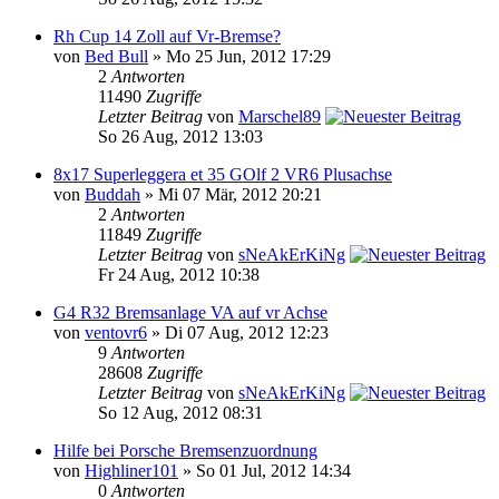
Rh Cup 14 Zoll auf Vr-Bremse?
von
Bed Bull
» Mo 25 Jun, 2012 17:29
2
Antworten
11490
Zugriffe
Letzter Beitrag
von
Marschel89
So 26 Aug, 2012 13:03
8x17 Superleggera et 35 GOlf 2 VR6 Plusachse
von
Buddah
» Mi 07 Mär, 2012 20:21
2
Antworten
11849
Zugriffe
Letzter Beitrag
von
sNeAkErKiNg
Fr 24 Aug, 2012 10:38
G4 R32 Bremsanlage VA auf vr Achse
von
ventovr6
» Di 07 Aug, 2012 12:23
9
Antworten
28608
Zugriffe
Letzter Beitrag
von
sNeAkErKiNg
So 12 Aug, 2012 08:31
Hilfe bei Porsche Bremsenzuordnung
von
Highliner101
» So 01 Jul, 2012 14:34
0
Antworten