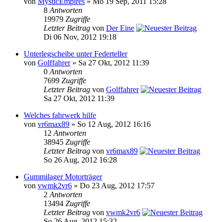
von
MysticEmpires
» Mo 19 Sep, 2011 15:28
8
Antworten
19979
Zugriffe
Letzter Beitrag
von
Der Eine
Di 06 Nov, 2012 19:18
Unterlegscheibe unter Federteller
von
Golffahrer
» Sa 27 Okt, 2012 11:39
0
Antworten
7699
Zugriffe
Letzter Beitrag
von
Golffahrer
Sa 27 Okt, 2012 11:39
Welches fahrwerk hilfe
von
vr6max89
» So 12 Aug, 2012 16:16
12
Antworten
38945
Zugriffe
Letzter Beitrag
von
vr6max89
So 26 Aug, 2012 16:28
Gummilager Motorträger
von
vwmk2vr6
» Do 23 Aug, 2012 17:57
2
Antworten
13494
Zugriffe
Letzter Beitrag
von
vwmk2vr6
So 26 Aug, 2012 15:32