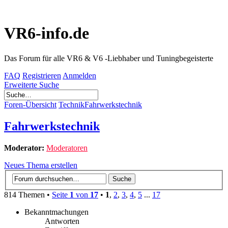
VR6-info.de
Das Forum für alle VR6 & V6 -Liebhaber und Tuningbegeisterte
FAQ
Registrieren
Anmelden
Erweiterte Suche
Foren-Übersicht
Technik
Fahrwerkstechnik
Fahrwerkstechnik
Moderator:
Moderatoren
Neues Thema erstellen
814 Themen •
Seite
1
von
17
•
1
,
2
,
3
,
4
,
5
...
17
Bekanntmachungen
Antworten