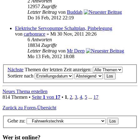
2
Antworten
12957
Zugriffe
Letzter Beitrag
von
Buddah
Do 16 Feb, 2012 22:19
Elektrische Servopumpe Schaltplan, Pinbelegung
von
carbonrace
» Mi 30 Nov, 2011 20:26
6
Antworten
18834
Zugriffe
Letzter Beitrag
von
Mr Deep
Mo 13 Feb, 2012 18:08
Nächste
Themen der letzten Zeit anzeigen:
Sortiere nach
Neues Thema erstellen
814 Themen •
Seite
1
von
17
•
1
,
2
,
3
,
4
,
5
...
17
Zurück zu Foren-Übersicht
Gehe zu:
Wer ist online?