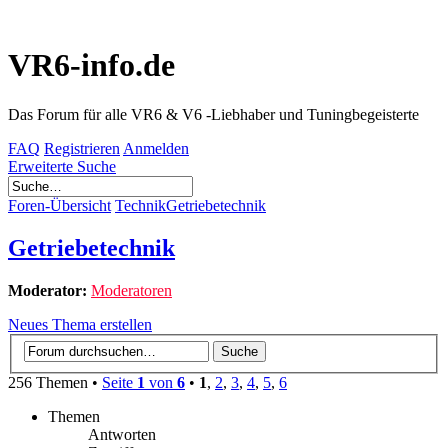
VR6-info.de
Das Forum für alle VR6 & V6 -Liebhaber und Tuningbegeisterte
FAQ
Registrieren
Anmelden
Erweiterte Suche
Foren-Übersicht
Technik
Getriebetechnik
Getriebetechnik
Moderator:
Moderatoren
Neues Thema erstellen
256 Themen •
Seite
1
von
6
•
1
,
2
,
3
,
4
,
5
,
6
Themen
Antworten