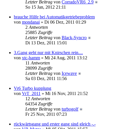
Letzter Beitrag
von
CorradoVR6_2.9
So 15 Jan, 2012 21:11
brauche Hilfe bei Automatikgetriebeproblem
von
mondanai
» Di 06 Dez, 2011 01:29
2
Antworten
25885
Zugriffe
Letzter Beitrag
von
Black-Syncro
Di 13 Dez, 2011 15:01
3.Gang geht nur mit Knirschen rein....
von
xtc-hamm
» Mi 24 Aug, 2011 13:12
11
Antworten
28099
Zugriffe
Letzter Beitrag
von
Icewave
Sa 03 Dez, 2011 11:56
Vr6 Turbo kupplung
von
VrT_2011
» Mi 16 Nov, 2011 21:52
12
Antworten
64354
Zugriffe
Letzter Beitrag
von
turbogolf
Fr 25 Nov, 2011 07:23
rückwärtsgang und erster gang sind gleich -.-