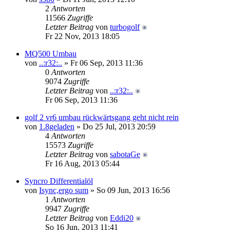
2
Antworten
11566
Zugriffe
Letzter Beitrag
von
turbogolf
Fr 22 Nov, 2013 18:05
MQ500 Umbau
von
..:r32:..
» Fr 06 Sep, 2013 11:36
0
Antworten
9074
Zugriffe
Letzter Beitrag
von
..:r32:..
Fr 06 Sep, 2013 11:36
golf 2 vr6 umbau rückwärtsgang geht nicht rein
von
1.8geladen
» Do 25 Jul, 2013 20:59
4
Antworten
15573
Zugriffe
Letzter Beitrag
von
sabotaGe
Fr 16 Aug, 2013 05:44
Syncro Differentialöl
von
Isync,ergo sum
» So 09 Jun, 2013 16:56
1
Antworten
9947
Zugriffe
Letzter Beitrag
von
Eddi20
So 16 Jun, 2013 11:41