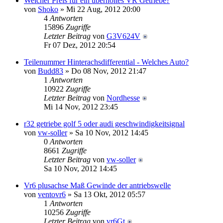
Welcher Preis für ein überholtes VR Getriebe?
von
Shoko
» Mi 22 Aug, 2012 20:00
4
Antworten
15896
Zugriffe
Letzter Beitrag
von
G3V624V
Fr 07 Dez, 2012 20:54
Teilenummer Hinterachsdifferential - Welches Auto?
von
Budd83
» Do 08 Nov, 2012 21:47
1
Antworten
10922
Zugriffe
Letzter Beitrag
von
Nordhesse
Mi 14 Nov, 2012 23:45
r32 getriebe golf 5 oder audi geschwindigkeitsignal
von
vw-soller
» Sa 10 Nov, 2012 14:45
0
Antworten
8661
Zugriffe
Letzter Beitrag
von
vw-soller
Sa 10 Nov, 2012 14:45
Vr6 plusachse Maß Gewinde der antriebswelle
von
ventovr6
» Sa 13 Okt, 2012 05:57
1
Antworten
10256
Zugriffe
Letzter Beitrag
von
vr6Gt