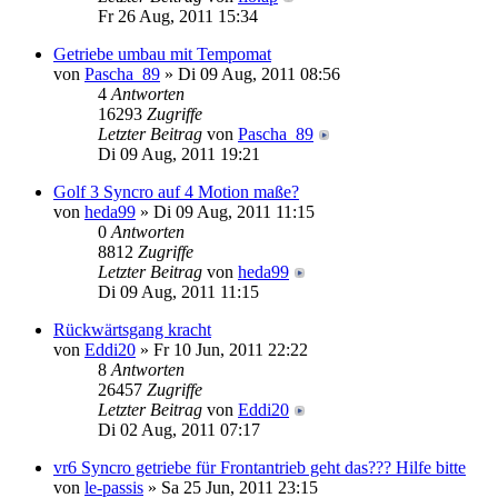
Fr 26 Aug, 2011 15:34
Getriebe umbau mit Tempomat
von
Pascha_89
» Di 09 Aug, 2011 08:56
4
Antworten
16293
Zugriffe
Letzter Beitrag
von
Pascha_89
Di 09 Aug, 2011 19:21
Golf 3 Syncro auf 4 Motion maße?
von
heda99
» Di 09 Aug, 2011 11:15
0
Antworten
8812
Zugriffe
Letzter Beitrag
von
heda99
Di 09 Aug, 2011 11:15
Rückwärtsgang kracht
von
Eddi20
» Fr 10 Jun, 2011 22:22
8
Antworten
26457
Zugriffe
Letzter Beitrag
von
Eddi20
Di 02 Aug, 2011 07:17
vr6 Syncro getriebe für Frontantrieb geht das??? Hilfe bitte
von
le-passis
» Sa 25 Jun, 2011 23:15