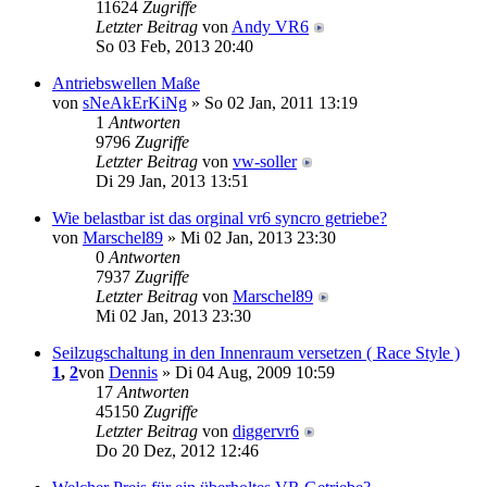
11624
Zugriffe
Letzter Beitrag
von
Andy VR6
So 03 Feb, 2013 20:40
Antriebswellen Maße
von
sNeAkErKiNg
» So 02 Jan, 2011 13:19
1
Antworten
9796
Zugriffe
Letzter Beitrag
von
vw-soller
Di 29 Jan, 2013 13:51
Wie belastbar ist das orginal vr6 syncro getriebe?
von
Marschel89
» Mi 02 Jan, 2013 23:30
0
Antworten
7937
Zugriffe
Letzter Beitrag
von
Marschel89
Mi 02 Jan, 2013 23:30
Seilzugschaltung in den Innenraum versetzen ( Race Style )
1
,
2
von
Dennis
» Di 04 Aug, 2009 10:59
17
Antworten
45150
Zugriffe
Letzter Beitrag
von
diggervr6
Do 20 Dez, 2012 12:46