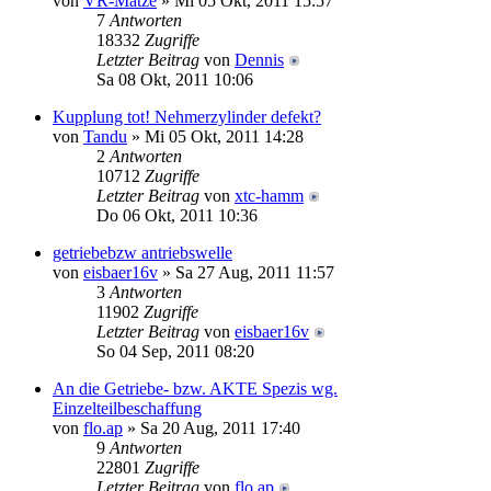
von
VR-Matze
» Mi 05 Okt, 2011 15:57
7
Antworten
18332
Zugriffe
Letzter Beitrag
von
Dennis
Sa 08 Okt, 2011 10:06
Kupplung tot! Nehmerzylinder defekt?
von
Tandu
» Mi 05 Okt, 2011 14:28
2
Antworten
10712
Zugriffe
Letzter Beitrag
von
xtc-hamm
Do 06 Okt, 2011 10:36
getriebebzw antriebswelle
von
eisbaer16v
» Sa 27 Aug, 2011 11:57
3
Antworten
11902
Zugriffe
Letzter Beitrag
von
eisbaer16v
So 04 Sep, 2011 08:20
An die Getriebe- bzw. AKTE Spezis wg.
Einzelteilbeschaffung
von
flo.ap
» Sa 20 Aug, 2011 17:40
9
Antworten
22801
Zugriffe
Letzter Beitrag
von
flo.ap