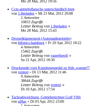
Mo 28 Mai, 2012 19:56
Ccm antriebsflansche unterschiedlich breit
von
1.8geladen
» Mi 23 Mai, 2012 20:08
2
Antworten
10833
Zugriffe
Letzter Beitrag
von
1.8geladen
Mo 28 Mai, 2012 15:43
Drosselklappenpoti (Automatikgetriebe)
von
hifonics-hamburg
» Fr 20 Apr, 2012 18:22
4
Antworten
15462
Zugriffe
Letzter Beitrag
von
vauer6profi
Sa 21 Apr, 2012 18:30
Druckpunkt vom Kupplungspedal zu früh..warum??
von
ventori
» Di 13 Mär, 2012 11:46
9
Antworten
38644
Zugriffe
Letzter Beitrag
von
ventori
Di 10 Apr, 2012 17:54
Tachoabweichung, Getrieberechner Golf VR6
von
ufftac
» Di 03 Apr, 2012 23:00
1
Antworten