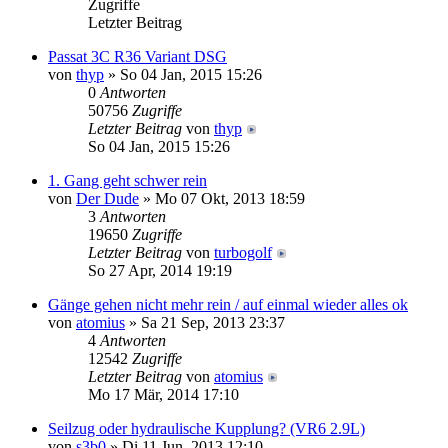
Zugriffe
Letzter Beitrag
Passat 3C R36 Variant DSG
von
thyp
» So 04 Jan, 2015 15:26
0
Antworten
50756
Zugriffe
Letzter Beitrag
von
thyp
So 04 Jan, 2015 15:26
1. Gang geht schwer rein
von
Der Dude
» Mo 07 Okt, 2013 18:59
3
Antworten
19650
Zugriffe
Letzter Beitrag
von
turbogolf
So 27 Apr, 2014 19:19
Gänge gehen nicht mehr rein / auf einmal wieder alles ok
von
atomius
» Sa 21 Sep, 2013 23:37
4
Antworten
12542
Zugriffe
Letzter Beitrag
von
atomius
Mo 17 Mär, 2014 17:10
Seilzug oder hydraulische Kupplung? (VR6 2.9L)
von
s3b0
» Di 11 Jun, 2013 12:10