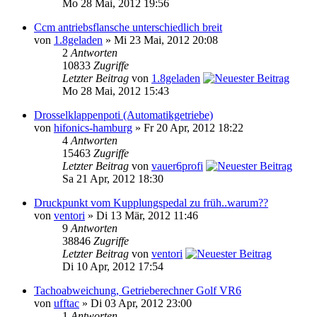
Mo 28 Mai, 2012 19:56
Ccm antriebsflansche unterschiedlich breit
von
1.8geladen
» Mi 23 Mai, 2012 20:08
2
Antworten
10833
Zugriffe
Letzter Beitrag
von
1.8geladen
Mo 28 Mai, 2012 15:43
Drosselklappenpoti (Automatikgetriebe)
von
hifonics-hamburg
» Fr 20 Apr, 2012 18:22
4
Antworten
15463
Zugriffe
Letzter Beitrag
von
vauer6profi
Sa 21 Apr, 2012 18:30
Druckpunkt vom Kupplungspedal zu früh..warum??
von
ventori
» Di 13 Mär, 2012 11:46
9
Antworten
38846
Zugriffe
Letzter Beitrag
von
ventori
Di 10 Apr, 2012 17:54
Tachoabweichung, Getrieberechner Golf VR6
von
ufftac
» Di 03 Apr, 2012 23:00
1
Antworten