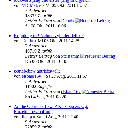
rückwärtsgang und erster gang sind gleich -.-
von
VR-Matze
» Mi 05 Okt, 2011 15:57
7
Antworten
18337
Zugriffe
Letzter Beitrag
von
Dennis
Sa 08 Okt, 2011 10:06
Kupplung tot! Nehmerzylinder defekt?
von
Tandu
» Mi 05 Okt, 2011 14:28
2
Antworten
10719
Zugriffe
Letzter Beitrag
von
xtc-hamm
Do 06 Okt, 2011 10:36
getriebebzw antriebswelle
von
eisbaer16v
» Sa 27 Aug, 2011 11:57
3
Antworten
11902
Zugriffe
Letzter Beitrag
von
eisbaer16v
So 04 Sep, 2011 08:20
An die Getriebe- bzw. AKTE Spezis wg.
Einzelteilbeschaffung
von
flo.ap
» Sa 20 Aug, 2011 17:40
9
Antworten
22859
Zugriffe