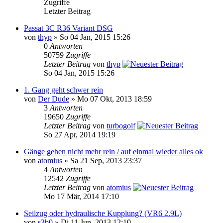
Zugriffe
Letzter Beitrag
Passat 3C R36 Variant DSG
von
thyp
» So 04 Jan, 2015 15:26
0
Antworten
50759
Zugriffe
Letzter Beitrag
von
thyp
So 04 Jan, 2015 15:26
1. Gang geht schwer rein
von
Der Dude
» Mo 07 Okt, 2013 18:59
3
Antworten
19650
Zugriffe
Letzter Beitrag
von
turbogolf
So 27 Apr, 2014 19:19
Gänge gehen nicht mehr rein / auf einmal wieder alles ok
von
atomius
» Sa 21 Sep, 2013 23:37
4
Antworten
12542
Zugriffe
Letzter Beitrag
von
atomius
Mo 17 Mär, 2014 17:10
Seilzug oder hydraulische Kupplung? (VR6 2.9L)
von
s3b0
» Di 11 Jun, 2013 12:10