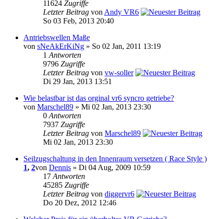
11624
Zugriffe
Letzter Beitrag
von
Andy VR6
So 03 Feb, 2013 20:40
Antriebswellen Maße
von
sNeAkErKiNg
» So 02 Jan, 2011 13:19
1
Antworten
9796
Zugriffe
Letzter Beitrag
von
vw-soller
Di 29 Jan, 2013 13:51
Wie belastbar ist das orginal vr6 syncro getriebe?
von
Marschel89
» Mi 02 Jan, 2013 23:30
0
Antworten
7937
Zugriffe
Letzter Beitrag
von
Marschel89
Mi 02 Jan, 2013 23:30
Seilzugschaltung in den Innenraum versetzen ( Race Style )
1
,
2
von
Dennis
» Di 04 Aug, 2009 10:59
17
Antworten
45285
Zugriffe
Letzter Beitrag
von
diggervr6
Do 20 Dez, 2012 12:46