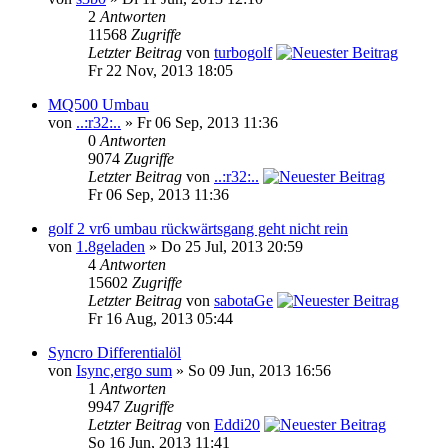
2
Antworten
11568
Zugriffe
Letzter Beitrag
von
turbogolf
Fr 22 Nov, 2013 18:05
MQ500 Umbau
von
..:r32:..
» Fr 06 Sep, 2013 11:36
0
Antworten
9074
Zugriffe
Letzter Beitrag
von
..:r32:..
Fr 06 Sep, 2013 11:36
golf 2 vr6 umbau rückwärtsgang geht nicht rein
von
1.8geladen
» Do 25 Jul, 2013 20:59
4
Antworten
15602
Zugriffe
Letzter Beitrag
von
sabotaGe
Fr 16 Aug, 2013 05:44
Syncro Differentialöl
von
Isync,ergo sum
» So 09 Jun, 2013 16:56
1
Antworten
9947
Zugriffe
Letzter Beitrag
von
Eddi20
So 16 Jun, 2013 11:41