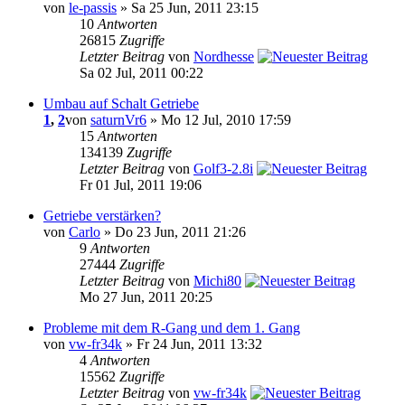
von
le-passis
» Sa 25 Jun, 2011 23:15
10
Antworten
26815
Zugriffe
Letzter Beitrag
von
Nordhesse
Sa 02 Jul, 2011 00:22
Umbau auf Schalt Getriebe
1
,
2
von
saturnVr6
» Mo 12 Jul, 2010 17:59
15
Antworten
134139
Zugriffe
Letzter Beitrag
von
Golf3-2.8i
Fr 01 Jul, 2011 19:06
Getriebe verstärken?
von
Carlo
» Do 23 Jun, 2011 21:26
9
Antworten
27444
Zugriffe
Letzter Beitrag
von
Michi80
Mo 27 Jun, 2011 20:25
Probleme mit dem R-Gang und dem 1. Gang
von
vw-fr34k
» Fr 24 Jun, 2011 13:32
4
Antworten
15562
Zugriffe
Letzter Beitrag
von
vw-fr34k