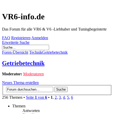
VR6-info.de
Das Forum für alle VR6 & V6 -Liebhaber und Tuningbegeisterte
FAQ
Registrieren
Anmelden
Erweiterte Suche
Foren-Übersicht
Technik
Getriebetechnik
Getriebetechnik
Moderator:
Moderatoren
Neues Thema erstellen
256 Themen •
Seite
1
von
6
•
1
,
2
,
3
,
4
,
5
,
6
Themen
Antworten