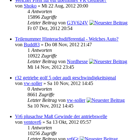
Welcher Preis für ein überholtes VR Getriebe?
von
Shoko
» Mi 22 Aug, 2012 20:00
4
Antworten
15896
Zugriffe
Letzter Beitrag
von
G3V624V
Fr 07 Dez, 2012 20:54
Teilenummer Hinterachsdifferential - Welches Auto?
von
Budd83
» Do 08 Nov, 2012 21:47
1
Antworten
10922
Zugriffe
Letzter Beitrag
von
Nordhesse
Mi 14 Nov, 2012 23:45
r32 getriebe golf 5 oder audi geschwindigkeitsignal
von
vw-soller
» Sa 10 Nov, 2012 14:45
0
Antworten
8661
Zugriffe
Letzter Beitrag
von
vw-soller
Sa 10 Nov, 2012 14:45
Vr6 plusachse Maß Gewinde der antriebswelle
von
ventovr6
» Sa 13 Okt, 2012 05:57
1
Antworten
10256
Zugriffe
Letzter Beitrag
von
vr6Gt