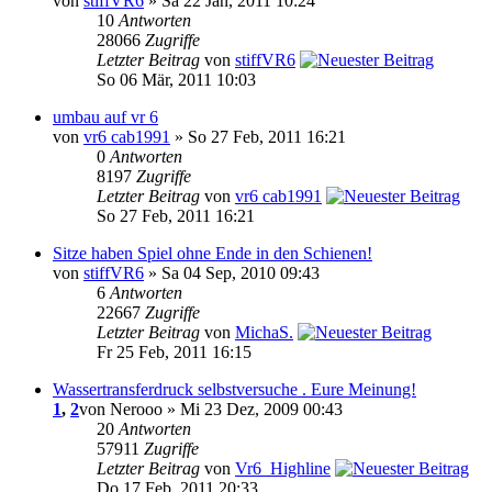
von
stiffVR6
» Sa 22 Jan, 2011 10:24
10
Antworten
28066
Zugriffe
Letzter Beitrag
von
stiffVR6
So 06 Mär, 2011 10:03
umbau auf vr 6
von
vr6 cab1991
» So 27 Feb, 2011 16:21
0
Antworten
8197
Zugriffe
Letzter Beitrag
von
vr6 cab1991
So 27 Feb, 2011 16:21
Sitze haben Spiel ohne Ende in den Schienen!
von
stiffVR6
» Sa 04 Sep, 2010 09:43
6
Antworten
22667
Zugriffe
Letzter Beitrag
von
MichaS.
Fr 25 Feb, 2011 16:15
Wassertransferdruck selbstversuche . Eure Meinung!
1
,
2
von Nerooo » Mi 23 Dez, 2009 00:43
20
Antworten
57911
Zugriffe
Letzter Beitrag
von
Vr6_Highline
Do 17 Feb, 2011 20:33