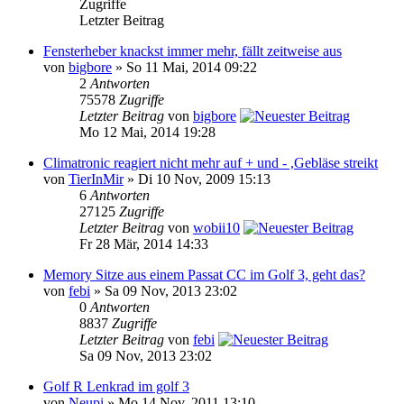
Zugriffe
Letzter Beitrag
Fensterheber knackst immer mehr, fällt zeitweise aus
von
bigbore
» So 11 Mai, 2014 09:22
2
Antworten
75578
Zugriffe
Letzter Beitrag
von
bigbore
Mo 12 Mai, 2014 19:28
Climatronic reagiert nicht mehr auf + und - ,Gebläse streikt
von
TierInMir
» Di 10 Nov, 2009 15:13
6
Antworten
27125
Zugriffe
Letzter Beitrag
von
wobii10
Fr 28 Mär, 2014 14:33
Memory Sitze aus einem Passat CC im Golf 3, geht das?
von
febi
» Sa 09 Nov, 2013 23:02
0
Antworten
8837
Zugriffe
Letzter Beitrag
von
febi
Sa 09 Nov, 2013 23:02
Golf R Lenkrad im golf 3
von
Neupi
» Mo 14 Nov, 2011 13:10