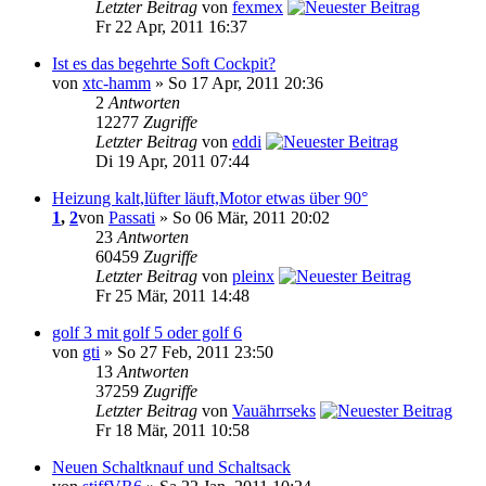
Letzter Beitrag
von
fexmex
Fr 22 Apr, 2011 16:37
Ist es das begehrte Soft Cockpit?
von
xtc-hamm
» So 17 Apr, 2011 20:36
2
Antworten
12277
Zugriffe
Letzter Beitrag
von
eddi
Di 19 Apr, 2011 07:44
Heizung kalt,lüfter läuft,Motor etwas über 90°
1
,
2
von
Passati
» So 06 Mär, 2011 20:02
23
Antworten
60459
Zugriffe
Letzter Beitrag
von
pleinx
Fr 25 Mär, 2011 14:48
golf 3 mit golf 5 oder golf 6
von
gti
» So 27 Feb, 2011 23:50
13
Antworten
37259
Zugriffe
Letzter Beitrag
von
Vauährrseks
Fr 18 Mär, 2011 10:58
Neuen Schaltknauf und Schaltsack