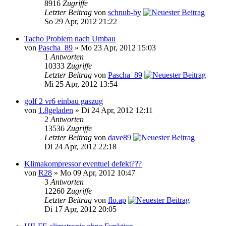
8916
Zugriffe
Letzter Beitrag
von
schnub-by
So 29 Apr, 2012 21:22
Tacho Problem nach Umbau
von
Pascha_89
» Mo 23 Apr, 2012 15:03
1
Antworten
10333
Zugriffe
Letzter Beitrag
von
Pascha_89
Mi 25 Apr, 2012 13:54
golf 2 vr6 einbau gaszug
von
1.8geladen
» Di 24 Apr, 2012 12:11
2
Antworten
13536
Zugriffe
Letzter Beitrag
von
dave89
Di 24 Apr, 2012 22:18
Klimakompressor eventuel defekt???
von
R28
» Mo 09 Apr, 2012 10:47
3
Antworten
12260
Zugriffe
Letzter Beitrag
von
flo.ap
Di 17 Apr, 2012 20:05