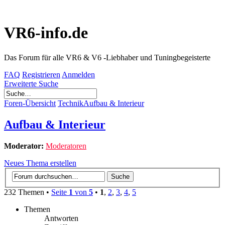
VR6-info.de
Das Forum für alle VR6 & V6 -Liebhaber und Tuningbegeisterte
FAQ
Registrieren
Anmelden
Erweiterte Suche
Foren-Übersicht
Technik
Aufbau & Interieur
Aufbau & Interieur
Moderator:
Moderatoren
Neues Thema erstellen
232 Themen •
Seite
1
von
5
•
1
,
2
,
3
,
4
,
5
Themen
Antworten