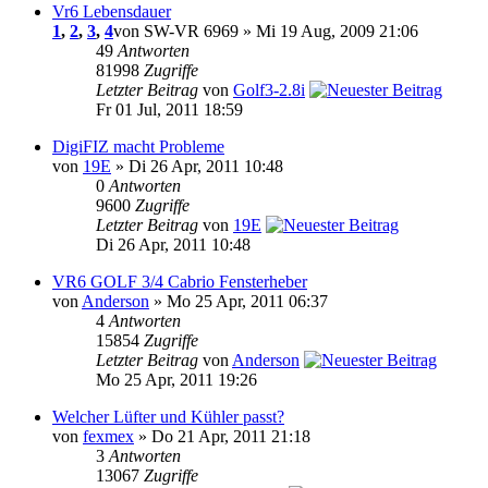
Vr6 Lebensdauer
1
,
2
,
3
,
4
von SW-VR 6969 » Mi 19 Aug, 2009 21:06
49
Antworten
81998
Zugriffe
Letzter Beitrag
von
Golf3-2.8i
Fr 01 Jul, 2011 18:59
DigiFIZ macht Probleme
von
19E
» Di 26 Apr, 2011 10:48
0
Antworten
9600
Zugriffe
Letzter Beitrag
von
19E
Di 26 Apr, 2011 10:48
VR6 GOLF 3/4 Cabrio Fensterheber
von
Anderson
» Mo 25 Apr, 2011 06:37
4
Antworten
15854
Zugriffe
Letzter Beitrag
von
Anderson
Mo 25 Apr, 2011 19:26
Welcher Lüfter und Kühler passt?
von
fexmex
» Do 21 Apr, 2011 21:18
3
Antworten
13067
Zugriffe