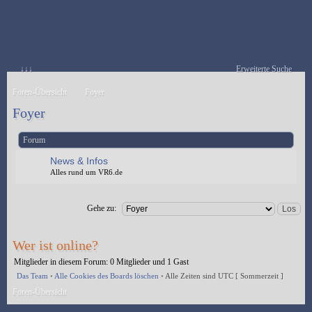
↓↓↓
Erweiterte Suche
Foren-Übersicht
Foyer
Foyer
Forum
News & Infos
Alles rund um VR6.de
Gehe zu:
Wer ist online?
Mitglieder in diesem Forum: 0 Mitglieder und 1 Gast
Das Team
•
Alle Cookies des Boards löschen
•
Alle Zeiten sind UTC [ Sommerzeit ]
Foren-Übersicht