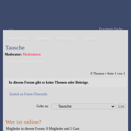
↓↓↓
Erweiterte Suche
Foren-Übersicht
Marktplatz
Biete [privat]
Tausche
Tausche
Moderator:
Moderatoren
Neues Thema erstellen
0 Themen • Seite
1
von
1
In diesem Forum gibt es keine Themen oder Beiträge.
Zurück zu Foren-Übersicht
Gehe zu:
Wer ist online?
Mitglieder in diesem Forum: 0 Mitglieder und 1 Gast