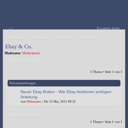
↓↓↓
Erweiterte Suche
Foren-Übersicht
Marktplatz
Biete [privat]
Ebay & Co.
Ebay & Co.
Moderator:
Moderatoren
Neues Thema erstellen
1 Thema • Seite
1
von
1
Bekanntmachungen
Neuer Ebay Button - Wie Ebay Auktionen einfügen
Anleitung
von
Webmaster
» Do 12 Mai, 2011 09:32
Neues Thema erstellen
1 Thema • Seite
1
von
1