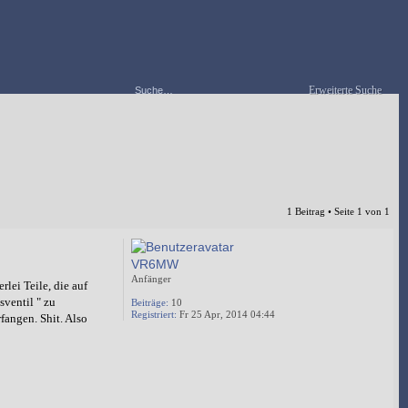
Erweiterte Suche
1 Beitrag • Seite
1
von
1
VR6MW
Anfänger
lei Teile, die auf
ventil " zu
Beiträge:
10
Registriert:
Fr 25 Apr, 2014 04:44
fangen. Shit. Also