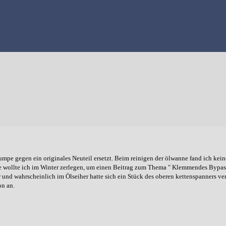
e gegen ein originales Neuteil ersetzt. Beim reinigen der ölwanne fand ich keiner
pe wollte ich im Winter zerlegen, um einen Beitrag zum Thema " Klemmendes Bypass
er und wahrscheinlich im Ölseiher hatte sich ein Stück des oberen kettenspanners ver
on an.