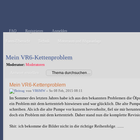
FAQ
Registrieren
Anmelden
Foren-Übersicht
Technik
Motorraum und Abgasanlage
Mein VR6-Kettenproblem
Moderator:
Moderatoren
Antwort erstellen
Mein VR6-Kettenproblem
von
VR6MW
» So 08 Feb, 2015 08:11
Im Sommer des letzten Jahres habe ich aus den bekannten Problemen die Ölpump
ein Problem mit dem kettentrieb hinwiesen und war glücklich. Die alte Pum
schreiben. Als ich die alte Pumpe vor kurzem hervorholte, fiel sie mir herunt
doch ein Problem mit dem kettentrieb. Daher stand nun die komplette Revisi
Shit: ich bekomme die Bilder nicht in die richtige Reihenfolge. .......