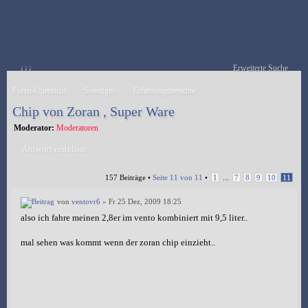
↓↓↓
Erweiterte Suche
Foren-Übersicht
Sonstiges
Erfahrungsberichte
Chip von Zoran , Super Ware
Moderator:
Moderatoren
Antwort erstellen
157 Beiträge •
Seite
11
von
11
•
1
...
7
8
9
10
11
von
ventovr6
» Fr 25 Dez, 2009 18:25
also ich fahre meinen 2,8er im vento kombiniert mit 9,5 liter..
mal sehen was kommt wenn der zoran chip einzieht..