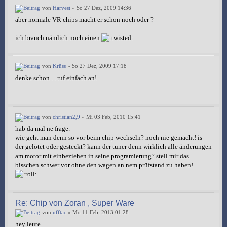
von
Harvest
» So 27 Dez, 2009 14:36
aber normale VR chips macht er schon noch oder ?
ich brauch nämlich noch einen
von
Krüss
» So 27 Dez, 2009 17:18
denke schon.... ruf einfach an!
von
christian2,9
» Mi 03 Feb, 2010 15:41
hab da mal ne frage.
wie geht man denn so vor beim chip wechseln? noch nie gemacht! is
der gelötet oder gesteckt? kann der tuner denn wirklich alle änderungen
am motor mit einbeziehen in seine programierung? stell mir das
bisschen schwer vor ohne den wagen an nem prüfstand zu haben!
Re: Chip von Zoran , Super Ware
von
ufftac
» Mo 11 Feb, 2013 01:28
hey leute