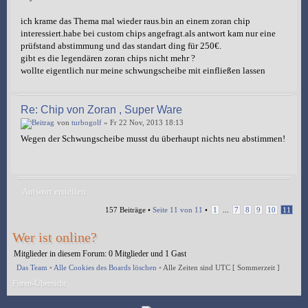
ich krame das Thema mal wieder raus.bin an einem zoran chip
interessiert.habe bei custom chips angefragt.als antwort kam nur eine
prüfstand abstimmung und das standart ding für 250€.
gibt es die legendären zoran chips nicht mehr ?
wollte eigentlich nur meine schwungscheibe mit einfließen lassen
Re: Chip von Zoran , Super Ware
von
turbogolf
» Fr 22 Nov, 2013 18:13
Wegen der Schwungscheibe musst du überhaupt nichts neu abstimmen!
Antwort erstellen
157 Beiträge •
Seite
11
von
11
•
1
...
7
8
9
10
11
Wer ist online?
Mitglieder in diesem Forum: 0 Mitglieder und 1 Gast
Das Team
•
Alle Cookies des Boards löschen
•
Alle Zeiten sind UTC [ Sommerzeit ]
Foren-Übersicht