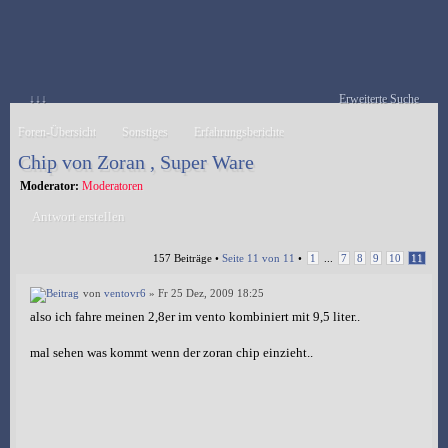
↓↓↓
Erweiterte Suche
Foren-Übersicht
Sonstiges
Erfahrungsberichte
Chip von Zoran , Super Ware
Moderator:
Moderatoren
Antwort erstellen
157 Beiträge •
Seite
11
von
11
•
1
...
7
8
9
10
11
von
ventovr6
» Fr 25 Dez, 2009 18:25
also ich fahre meinen 2,8er im vento kombiniert mit 9,5 liter..
mal sehen was kommt wenn der zoran chip einzieht..