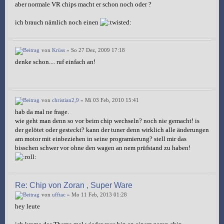
aber normale VR chips macht er schon noch oder ?
ich brauch nämlich noch einen
von
Krüss
» So 27 Dez, 2009 17:18
denke schon.... ruf einfach an!
von
christian2,9
» Mi 03 Feb, 2010 15:41
hab da mal ne frage.
wie geht man denn so vor beim chip wechseln? noch nie gemacht! is
der gelötet oder gesteckt? kann der tuner denn wirklich alle änderungen
am motor mit einbeziehen in seine programierung? stell mir das
bisschen schwer vor ohne den wagen an nem prüfstand zu haben!
Re: Chip von Zoran , Super Ware
von
ufftac
» Mo 11 Feb, 2013 01:28
hey leute