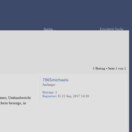
Erweiterte Suche
1 Beitrag • Seite
1
von
1
7865michaels
Anfänger
Beiträge:
1
Registriert:
Fr 15 Sep, 2017 14:18
ommen, Umbaubericht
chein besorge, in