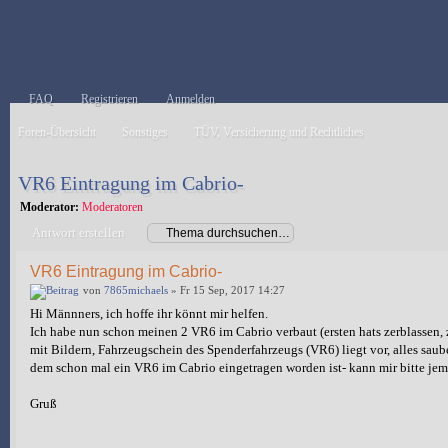
FAQ
Registrieren
Anmelden
Foren-Übersicht
Sonstiges
TÜV, Versicherung und Rechtliches
VR6 Eintragung im Cabrio-
Moderator:
Moderatoren
Antwort erstellen
VR6 Eintragung im Cabrio-
von
7865michaels
» Fr 15 Sep, 2017 14:27
Hi Männners, ich hoffe ihr könnt mir helfen.
Ich habe nun schon meinen 2 VR6 im Cabrio verbaut (ersten hats zerblassen,
mit Bildern, Fahrzeugschein des Spenderfahrzeugs (VR6) liegt vor, alles sau
dem schon mal ein VR6 im Cabrio eingetragen worden ist- kann mir bitte jem
Gruß