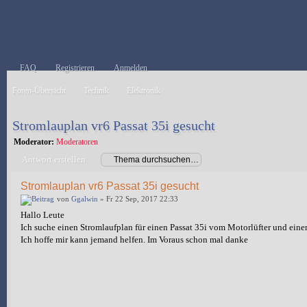
FAQ
Registrieren
Anmelden
Foren-Übersicht
Technik
Elektronik
Stromlauplan vr6 Passat 35i gesucht
Moderator:
Moderatoren
Antwort erstellen
Stromlauplan vr6 Passat 35i gesucht
von
Ggalwin
» Fr 22 Sep, 2017 22:33
Hallo Leute
Ich suche einen Stromlaufplan für einen Passat 35i vom Motorlüfter und ei
Ich hoffe mir kann jemand helfen. Im Voraus schon mal danke