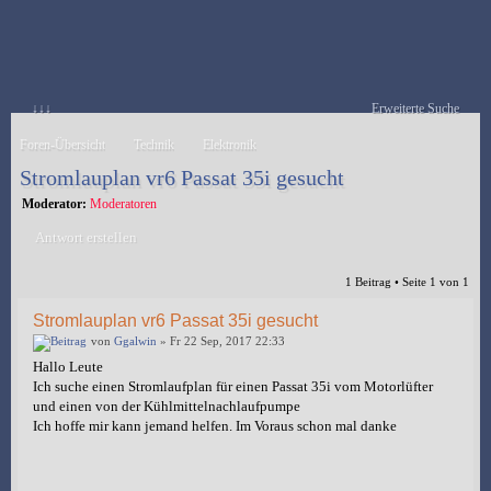
↓↓↓
Erweiterte Suche
Foren-Übersicht
Technik
Elektronik
Stromlauplan vr6 Passat 35i gesucht
Moderator:
Moderatoren
Antwort erstellen
1 Beitrag • Seite
1
von
1
Stromlauplan vr6 Passat 35i gesucht
von
Ggalwin
» Fr 22 Sep, 2017 22:33
Hallo Leute
Ich suche einen Stromlaufplan für einen Passat 35i vom Motorlüfter
und einen von der Kühlmittelnachlaufpumpe
Ich hoffe mir kann jemand helfen. Im Voraus schon mal danke