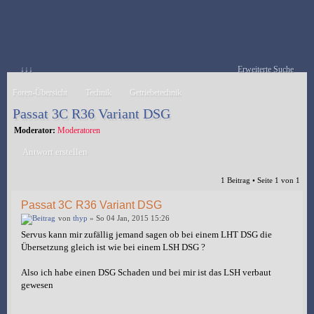
↓↓↓
Erweiterte Suche
Foren-Übersicht
Technik
Getriebetechnik
Passat 3C R36 Variant DSG
Moderator:
Moderatoren
Antwort erstellen
1 Beitrag • Seite
1
von
1
Passat 3C R36 Variant DSG
von
thyp
» So 04 Jan, 2015 15:26
Servus kann mir zufällig jemand sagen ob bei einem LHT DSG die
Übersetzung gleich ist wie bei einem LSH DSG ?
Also ich habe einen DSG Schaden und bei mir ist das LSH verbaut
gewesen