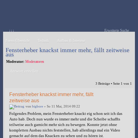
↓↓↓
Erweiterte Suche
Foren-Übersicht
Technik
Aufbau & Interieur
Fensterheber knackst immer mehr, fällt zeitweise
aus
Moderator:
Moderatoren
Antwort erstellen
3 Beiträge • Seite
1
von
1
Fensterheber knackst immer mehr, fällt
zeitweise aus
von
bigbore
» So 11 Mai, 2014 09:22
Folgendes Problem, mein Fensterheber knackt eig schon seit ich das
Auto hab. Doch nun wurde es immer mehr und die Scheibe schaffts
teilweise auch garnicht mehr sich zu bewegen. Konnte jetzt ohne
kompletten Ausbau nichts feststellen, hab allerdings mal ein Video
gemacht auf dem das Knacken zu sehen und zu hören ist.