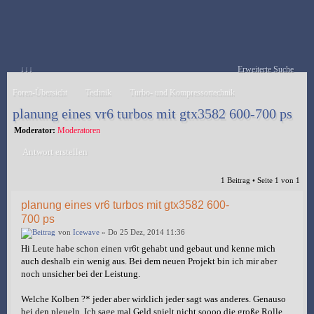
↓↓↓
Erweiterte Suche
Foren-Übersicht
Technik
Turbo- und Kompressortechnik
planung eines vr6 turbos mit gtx3582 600-700 ps
Moderator:
Moderatoren
Antwort erstellen
1 Beitrag • Seite
1
von
1
planung eines vr6 turbos mit gtx3582 600-
700 ps
von
Icewave
» Do 25 Dez, 2014 11:36
Hi Leute habe schon einen vr6t gehabt und gebaut und kenne mich
auch deshalb ein wenig aus. Bei dem neuen Projekt bin ich mir aber
noch unsicher bei der Leistung.
Welche Kolben ?* jeder aber wirklich jeder sagt was anderes. Genauso
bei den pleueln. Ich sage mal Geld spielt nicht soooo die große Rolle