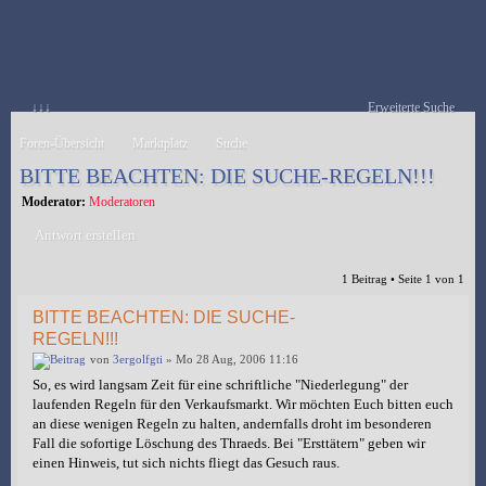
↓↓↓
Erweiterte Suche
Foren-Übersicht
Marktplatz
Suche
BITTE BEACHTEN: DIE SUCHE-REGELN!!!
Moderator:
Moderatoren
Antwort erstellen
1 Beitrag • Seite
1
von
1
BITTE BEACHTEN: DIE SUCHE-
REGELN!!!
von
3ergolfgti
» Mo 28 Aug, 2006 11:16
So, es wird langsam Zeit für eine schriftliche "Niederlegung" der
laufenden Regeln für den Verkaufsmarkt. Wir möchten Euch bitten euch
an diese wenigen Regeln zu halten, andernfalls droht im besonderen
Fall die sofortige Löschung des Thraeds. Bei "Ersttätern" geben wir
einen Hinweis, tut sich nichts fliegt das Gesuch raus.