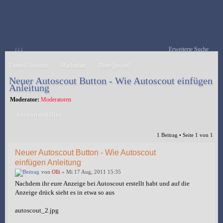
↓↓↓
Erweiterte Suche
Foren-Übersicht
Marktplatz
Biete [privat]
Neuer Autoscout Button - Wie Autoscout einfügen
Anleitung
Moderator:
Moderatoren
Antwort erstellen
1 Beitrag • Seite
1
von
1
Neuer Autoscout Button - Wie Autoscout
einfügen Anleitung
von
Olli
» Mi 17 Aug, 2011 15:35
Nachdem ihr eure Anzeige bei Autoscout erstellt habt und auf die
Anzeige drück sieht es in etwa so aus
autoscout_2.jpg