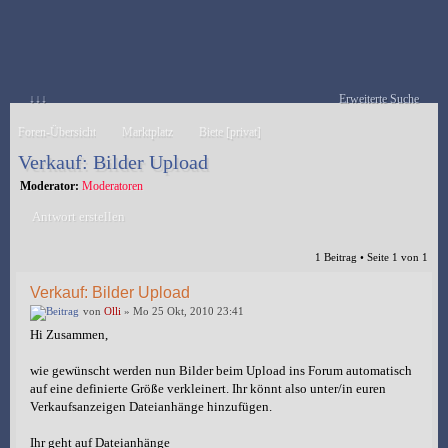
↓↓↓
Erweiterte Suche
Foren-Übersicht
Marktplatz
Biete [privat]
Verkauf: Bilder Upload
Moderator:
Moderatoren
Antwort erstellen
1 Beitrag • Seite
1
von
1
Verkauf: Bilder Upload
von
Olli
» Mo 25 Okt, 2010 23:41
Hi Zusammen,
wie gewünscht werden nun Bilder beim Upload ins Forum automatisch
auf eine definierte Größe verkleinert. Ihr könnt also unter/in euren
Verkaufsanzeigen Dateianhänge hinzufügen.
Ihr geht auf Dateianhänge