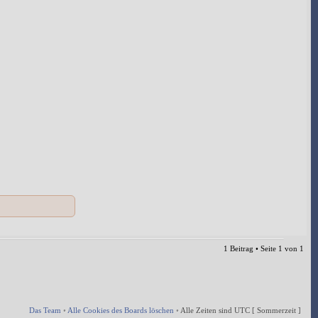
1 Beitrag • Seite
1
von
1
Das Team
•
Alle Cookies des Boards löschen
•
Alle Zeiten sind UTC [ Sommerzeit ]