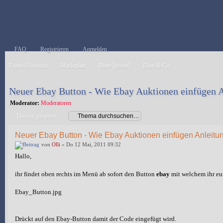
FAQ
Registrieren
Anmelden
Foren-Übersicht
Marktplatz
Biete [privat]
Ebay & Co.
Neuer Ebay Button - Wie Ebay Auktionen einfügen 
Moderator:
Moderatoren
Thema gesperrt
Neuer Ebay Button - Wie Ebay Auktionen einfügen Anleitu
von
Olli
» Do 12 Mai, 2011 09:32
Hallo,
ihr findet oben rechts im Menü ab sofort den Button
ebay
mit welchem ihr eu
Ebay_Button.jpg
Drückt auf den Ebay-Button damit der Code eingefügt wird.