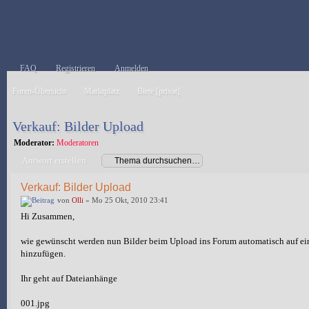
FAQ
Registrieren
Anmelden
Foren-Übersicht
Marktplatz
Biete [privat]
Verkauf: Bilder Upload
Moderator:
Moderatoren
Antwort erstellen
Verkauf: Bilder Upload
von
Olli
» Mo 25 Okt, 2010 23:41
Hi Zusammen,
wie gewünscht werden nun Bilder beim Upload ins Forum automatisch auf eine
hinzufügen.
Ihr geht auf Dateianhänge
001.jpg