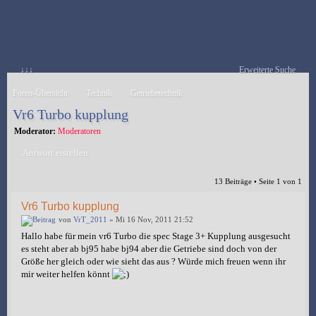
↓↓↓
Erweiterte Suche
Foren-Übersicht
Technik
Getriebetechnik
Vr6 Turbo kupplung
Moderator:
Moderatoren
Antwort erstellen
13 Beiträge • Seite
1
von
1
Vr6 Turbo kupplung
von
VrT_2011
» Mi 16 Nov, 2011 21:52
Hallo habe für mein vr6 Turbo die spec Stage 3+ Kupplung ausgesucht
es steht aber ab bj95 habe bj94 aber die Getriebe sind doch von der
Größe her gleich oder wie sieht das aus ? Würde mich freuen wenn ihr
mir weiter helfen könnt