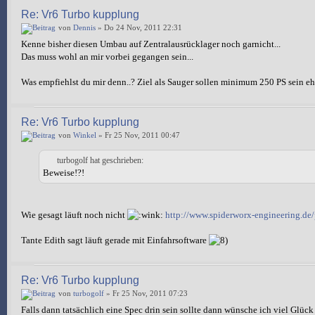
Re: Vr6 Turbo kupplung
von
Dennis
» Do 24 Nov, 2011 22:31
Kenne bisher diesen Umbau auf Zentralausrücklager noch garnicht...
Das muss wohl an mir vorbei gegangen sein...
Was empfiehlst du mir denn..? Ziel als Sauger sollen minimum 250 PS sein eh
Re: Vr6 Turbo kupplung
von
Winkel
» Fr 25 Nov, 2011 00:47
turbogolf hat geschrieben:
Beweise!?!
Wie gesagt läuft noch nicht
http://www.spiderworx-engineering.de/p
Tante Edith sagt läuft gerade mit Einfahrsoftware
Re: Vr6 Turbo kupplung
von
turbogolf
» Fr 25 Nov, 2011 07:23
Falls dann tatsächlich eine Spec drin sein sollte dann wünsche ich viel Glück