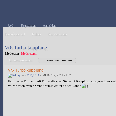
FAQ
Registrieren
Anmelden
Foren-Übersicht
Technik
Getriebetechnik
Vr6 Turbo kupplung
Moderator:
Moderatoren
Antwort erstellen
Vr6 Turbo kupplung
von
VrT_2011
» Mi 16 Nov, 2011 21:52
Hallo habe für mein vr6 Turbo die spec Stage 3+ Kupplung ausgesucht es steht
Würde mich freuen wenn ihr mir weiter helfen könnt