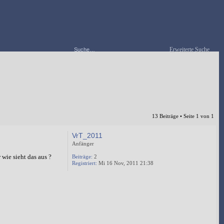
Erweiterte Suche
13 Beiträge • Seite
1
von
1
VrT_2011
Anfänger
wie sieht das aus ?
Beiträge:
2
Registriert:
Mi 16 Nov, 2011 21:38