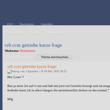
FAQ
Registrieren
Anmelden
Foren-Übersicht
Technik
Getriebetechnik
vr6 ccm getriebe kurze frage
Moderator:
Moderatoren
Antwort erstellen
vr6 ccm getriebe kurze frage
von
1.8geladen
» Fr 03 Feb, 2012 18:22
Hey Leute !!
Bau ja mein 2er auf vr um und hab mir jetzt ein Getriebe besorgt und im aus
festhalte kann ich in allen Gängen die antriebswellen drehen ist das normal ?
Mfg