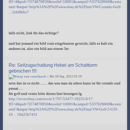
ff3=4&pub=5574870850&toolid=10001&campid=5337628669&custo
mid=&mpre=http%3A%2F%2Fwww.ebay.de%2Fitm/VW-Corrado-Golf-
... 2ebfffebe7
falls nicht, link für das richtige?
und hat jemand ein bild vom eingebauten gewicht, falls es halt ein
anderes ist, also ein bild aus einem 3er
Re: Seilzugschaltung Hebel am Schaltturm
gebrochen !!!!
von
vauer6profi
» Mo 10 Sep, 2012 01:10
nein das ist es nicht......... das was man da sehen kann ist für corrado und
passat.....
für golf und vento bitte dieses hier besorgen.lg
http://rover.ebay.com/rover/1/707-53477-19255-0/1?
ff3=4&pub=5574870850&toolid=10001&campid=5337628669&custo
mid=&mpre=http%3A%2F%2Fwww.ebay.de%2Fitm/VW-Golf-3-GTI-
16 ... 19d25b7431