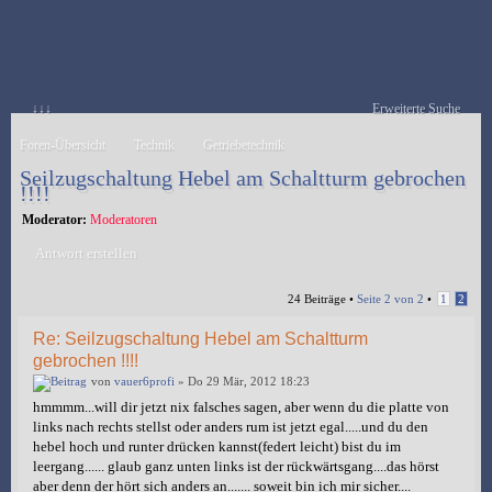
↓↓↓
Erweiterte Suche
Foren-Übersicht
Technik
Getriebetechnik
Seilzugschaltung Hebel am Schaltturm gebrochen
!!!!
Moderator:
Moderatoren
Antwort erstellen
24 Beiträge •
Seite
2
von
2
•
1
2
Re: Seilzugschaltung Hebel am Schaltturm
gebrochen !!!!
von
vauer6profi
» Do 29 Mär, 2012 18:23
hmmmm...will dir jetzt nix falsches sagen, aber wenn du die platte von
links nach rechts stellst oder anders rum ist jetzt egal.....und du den
hebel hoch und runter drücken kannst(federt leicht) bist du im
leergang...... glaub ganz unten links ist der rückwärtsgang....das hörst
aber denn der hört sich anders an....... soweit bin ich mir sicher....