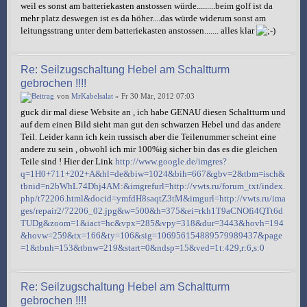
weil es sonst am batteriekasten anstossen würde.........beim golf ist da
mehr platz deswegen ist es da höher....das würde widerum sonst am
leitungsstrang unter dem batteriekasten anstossen....... alles klar
Re: Seilzugschaltung Hebel am Schaltturm
gebrochen !!!!
von
MrKabelsalat
» Fr 30 Mär, 2012 07:03
guck dir mal diese Website an , ich habe GENAU diesen Schaltturm und
auf dem einen Bild sieht man gut den schwarzen Hebel und das andere
Teil. Leider kann ich kein russisch aber die Teilenummer scheint eine
andere zu sein , obwohl ich mir 100%ig sicher bin das es die gleichen
Teile sind ! Hier der Link
http://www.google.de/imgres?
q=1H0+711+202+A&hl=de&biw=1024&bih=667&gbv=2&tbm=isch&
tbnid=n2bWhL74Dhj4AM:&imgrefurl=http://vwts.ru/forum_txt/index.
php/t72206.html&docid=ymfdH8saqtZ3tM&imgurl=http://vwts.ru/ima
ges/repair2/72206_02.jpg&w=500&h=375&ei=rkh1T9aCNOfi4QTt6d
TUDg&zoom=1&iact=hc&vpx=285&vpy=318&dur=3443&hovh=194
&hovw=259&tx=166&ty=106&sig=106956154889579989437&page
=1&tbnh=153&tbnw=219&start=0&ndsp=15&ved=1t:429,r:6,s:0
Re: Seilzugschaltung Hebel am Schaltturm
gebrochen !!!!