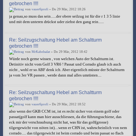
gebrochen !!!!
von
vauer6profi
» Do 29 Mär, 2012 18:26
ja genau,so muss das sein......der obere seilzug ist für die r 1 3 5 linie
und mit dem unteren drückst uder ziehst den gang rein......
Re: Seilzugschaltung Hebel am Schaltturm
gebrochen !!!!
von
MrKabelsalat
» Do 29 Mär, 2012 18:42
Würde noch gerne wissen , von welchen Auto der Schaltturm ist.
Detinitiv nicht vom Golf 3 VR6 ! Passat und Corrado glaub ich auch
nicht , wohl er so ABF denk ich. Aber eigentlich müsste der Schaltturm
ja vom 3er VR passen , werde dann mal alles umrüsten....
Re: Seilzugschaltung Hebel am Schaltturm
gebrochen !!!!
von
vauer6profi
» Do 29 Mär, 2012 18:52
also wenn der GKB CCM ist, ist es recht sicher von einem golf oder
passat(golf kann man hier ausschliessen, da die führungsschiene, das
eck mir der verschraubung nicht hat, was für das golf(grosse)
tilgergewicht von nöten ist)....wenn er CHN ist, wahrscheinlich von nem
corrado..... das tilgergewicht ist beim corrado und beim passat so flach