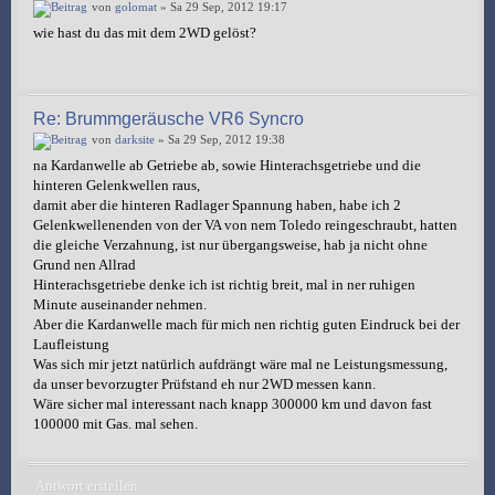
von
golomat
» Sa 29 Sep, 2012 19:17
wie hast du das mit dem 2WD gelöst?
Re: Brummgeräusche VR6 Syncro
von
darksite
» Sa 29 Sep, 2012 19:38
na Kardanwelle ab Getriebe ab, sowie Hinterachsgetriebe und die
hinteren Gelenkwellen raus,
damit aber die hinteren Radlager Spannung haben, habe ich 2
Gelenkwellenenden von der VA von nem Toledo reingeschraubt, hatten
die gleiche Verzahnung, ist nur übergangsweise, hab ja nicht ohne
Grund nen Allrad
Hinterachsgetriebe denke ich ist richtig breit, mal in ner ruhigen
Minute auseinander nehmen.
Aber die Kardanwelle mach für mich nen richtig guten Eindruck bei der
Laufleistung
Was sich mir jetzt natürlich aufdrängt wäre mal ne Leistungsmessung,
da unser bevorzugter Prüfstand eh nur 2WD messen kann.
Wäre sicher mal interessant nach knapp 300000 km und davon fast
100000 mit Gas. mal sehen.
Antwort erstellen