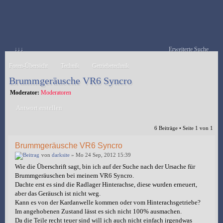
↓↓↓
Erweiterte Suche
Foren-Übersicht
Technik
Getriebetechnik
Brummgeräusche VR6 Syncro
Moderator:
Moderatoren
Antwort erstellen
6 Beiträge • Seite
1
von
1
Brummgeräusche VR6 Syncro
von
darksite
» Mo 24 Sep, 2012 15:39
Wie die Überschrift sagt, bin ich auf der Suche nach der Ursache für
Brummgeräuschen bei meinem VR6 Syncro.
Dachte erst es sind die Radlager Hinterachse, diese wurden erneuert,
aber das Geräusch ist nicht weg.
Kann es von der Kardanwelle kommen oder vom Hinterachsgetriebe?
Im angehobenen Zustand lässt es sich nicht 100% ausmachen.
Da die Teile recht teuer sind will ich auch nicht einfach irgendwas