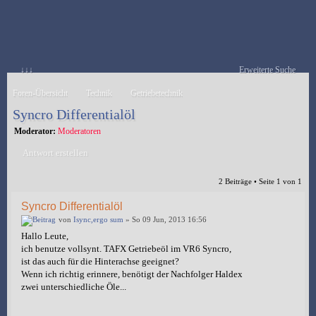
↓↓↓
Erweiterte Suche
Foren-Übersicht
Technik
Getriebetechnik
Syncro Differentialöl
Moderator:
Moderatoren
Antwort erstellen
2 Beiträge • Seite
1
von
1
Syncro Differentialöl
von
Isync,ergo sum
» So 09 Jun, 2013 16:56
Hallo Leute,
ich benutze vollsynt. TAFX Getriebeöl im VR6 Syncro,
ist das auch für die Hinterachse geeignet?
Wenn ich richtig erinnere, benötigt der Nachfolger Haldex
zwei unterschiedliche Öle...