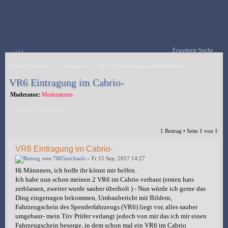
↓↓↓
Erweiterte Suche
Foren-Übersicht
Sonstiges
TÜV, Versicherung und Rechtliches
VR6 Eintragung im Cabrio-
Moderator:
Moderatoren
Antwort erstellen
1 Beitrag • Seite
1
von
1
VR6 Eintragung im Cabrio-
von
7865michaels
» Fr 15 Sep, 2017 14:27
Hi Männners, ich hoffe ihr könnt mir helfen.
Ich habe nun schon meinen 2 VR6 im Cabrio verbaut (ersten hats
zerblassen, zweiter wurde sauber überholt ) - Nun würde ich gerne das
Ding eingetragen bekommen, Umbaubericht mit Bildern,
Fahrzeugschein des Spenderfahrzeugs (VR6) liegt vor, alles sauber
umgebaut- mein Tüv Prüfer verlangt jedoch von mir das ich mir einen
Fahrzeugschein besorge, in dem schon mal ein VR6 im Cabrio